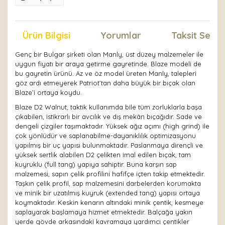
Ürün Bilgisi
Yorumlar
Taksit Seçen
Genç bir Bulgar şirketi olan Manly, üst düzey malzemeler ile
uygun fiyatı bir araya getirme gayretinde. Blaze modeli de
bu gayretin ürünü. Az ve öz model üreten Manly, talepleri
göz ardı etmeyerek Patriot’tan daha büyük bir bıçak olan
Blaze’i ortaya koydu.
Blaze D2 Walnut, taktik kullanımda bile tüm zorluklarla başa
çıkabilen, istikrarlı bir avcılık ve dış mekân bıçağıdır. Sade ve
dengeli çizgiler taşımaktadır. Yüksek ağız açımı (high grind) ile
çok yönlüdür ve saplanabilme-dayanıklılık optimizasyonu
yapılmış bir uç yapısı bulunmaktadır. Paslanmaya dirençli ve
yüksek sertlik alabilen D2 çelikten imal edilen bıçak, tam
kuyruklu (full tang) yapıya sahiptir. Buna karşın sap
malzemesi, sapın çelik profilini hafifçe içten takip etmektedir.
Taşkın çelik profil, sap malzemesini darbelerden korumakta
ve minik bir uzatılmış kuyruk (extended tang) yapısı ortaya
koymaktadır. Keskin kenarın altındaki minik çentik, kesmeye
saplayarak başlamaya hizmet etmektedir. Balçağa yakın
yerde gövde arkasındaki kavramaya yardımcı çentikler