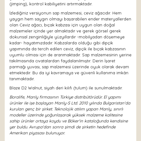
(jimping), kontrol kabiliyetini artırmaktadır.
İzlediğiniz versiyonun sap malzemesi, ceviz ağacıdır. Hem
yaygın hem saygın olmayı başarabilen ender materyallerden
olan Ceviz ağacı, bıçak kabzası için uygun olan doğal
malzemeler içinde yer almaktadır ve gerek görsel gerek
dokunsal zenginliğiyle yüzyıllardır -mobilyadan döşemeye
kadar- hayatımızdadır. Kabzalarda olduğu gibi dipçik
yapımında da tercih edilen ceviz, dipçik ile bıçak kabzasının
uyumlu olması için de aranmaktadır. Sap malzemesinin yerine
takılmasında cıvatalardan faydalanılmıştır. Derin İşaret
parmağı yuvası, sap malzemesi üzerinde oyuk olarak devam
etmektedir. Bu da iyi kavramaya ve güvenli kullanıma imkân
tanımaktadır.
Blaze D2 Walnut, siyah deri kılıfı (tulum) ile sunulmaktadır.
Boralife, Manly firmasının Türkiye distribütörüdür. El yapımı
ürünler ile işe başlayan Manly-S Ltd. 2010 yılında Bulgaristan'da
kurulan genç bir şirket. Teknolojik atılım yapan Manly, sınırlı
modeller üzerinde yoğunlaşarak yüksek malzeme kalitesine
sahip ürünler ortaya koydu ve Böker'in kataloğunda kendisine
yer buldu. Avrupa'dan sonra şimdi de şirketin hedefinde
Amerikan piyasası bulunuyor.