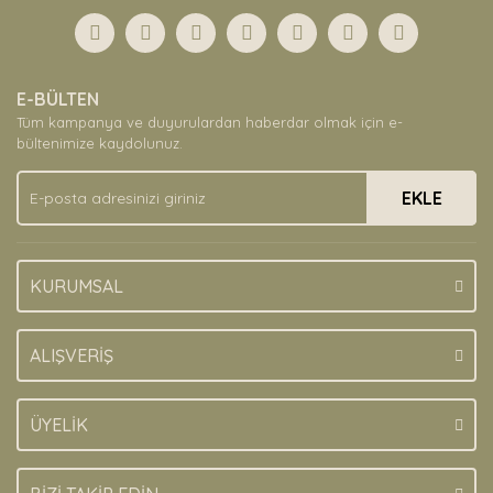
Görüş ve önerileriniz için teşekkür ederiz.
Yorum Yaz
Ürün resmi kalitesiz, bozuk veya görüntülenemiyor.
E-BÜLTEN
Ürün açıklamasında eksik bilgiler bulunuyor.
Tüm kampanya ve duyurulardan haberdar olmak için e-
Ürün bilgilerinde hatalar bulunuyor.
bültenimize kaydolunuz.
Ürün fiyatı diğer sitelerden daha pahalı.
EKLE
Bu ürüne benzer farklı alternatifler olmalı.
KURUMSAL
Gönder
ALIŞVERİŞ
ÜYELİK