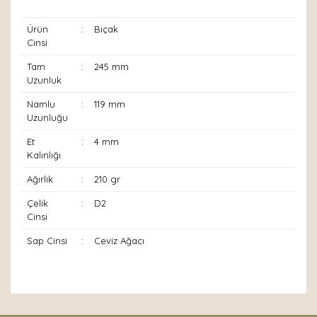
Ürün
:
Bıçak
Cinsi
Tam
:
245 mm
Uzunluk
Namlu
:
119 mm
Uzunluğu
Et
:
4 mm
Kalınlığı
Ağırlık
:
210 gr
Çelik
:
D2
Cinsi
Sap Cinsi
:
Ceviz Ağacı
Bu ürünün fiyat bilgisi, resim, ürün açıklamalarında ve
diğer konularda yetersiz gördüğünüz noktaları öneri
Bu ürüne ilk yorumu siz yapın!
formunu kullanarak tarafımıza iletebilirsiniz.