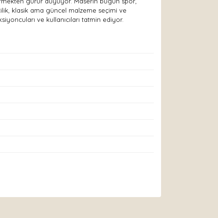
etirmekten gurur duyuyor. Maserin bugün spor,
şçilik, klasik ama güncel malzeme seçimi ve
iyoncuları ve kullanıcıları tatmin ediyor.
arak tarafımıza iletebilirsiniz.