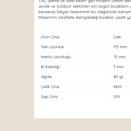
CNC işleme ve lazer kesim gibi modern üretim tekni
avcılık ve outdoor sektörleri için özgün bıçakların 
benzersiz İtalyan tasarımının bu olağanüstü karışım
Maserin'in zarafetle damgaladığı bıçaklar, çeşitli 
Ürün Cinsi
:
Çakı
Tam Uzunluk
:
175 mm
Namlu Uzunluğu
:
75 mm
Et Kalınlığı
:
3 mm
Ağırlık
:
80 gr
Çelik Cinsi
:
440C
Sap Cinsi
:
G10
Bu ürünün fiyat bilgisi, resim, ürün açıklamaları
Görüş ve önerileriniz için teşekkür ederiz.