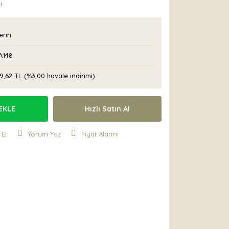
!
erin
A148
9,62 TL (%3,00 havale indirimi)
EKLE
Hızlı Satın Al
 Et
Yorum Yaz
Fiyat Alarmı