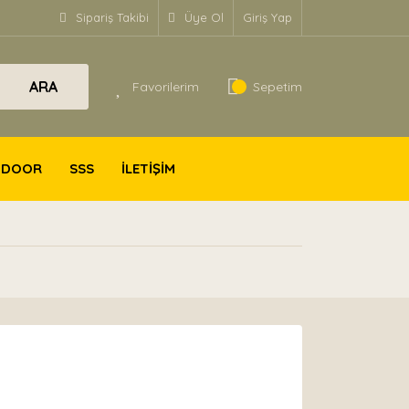
Sipariş Takibi
Üye Ol
Giriş Yap
ARA
Favorilerim
Sepetim
TDOOR
SSS
İLETİŞİM