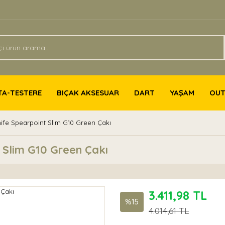
TA-TESTERE
BIÇAK AKSESUAR
DART
YAŞAM
OU
ife Spearpoint Slim G10 Green Çakı
 Slim G10 Green Çakı
3.411,98 TL
%15
4.014,61 TL