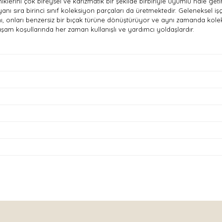
klerini çok bireysel ve karizmatik bir şekilde birbiriyle uyumlu hale g
yanı sıra birinci sınıf koleksiyon parçaları da üretmektedir. Geleneksel i
ı, onları benzersiz bir bıçak türüne dönüştürüyor ve aynı zamanda koleks
yaşam koşullarında her zaman kullanışlı ve yardımcı yoldaşlardır.
nda ve diğer konularda yetersiz gördüğünüz noktaları öneri formunu kullan
Bu ürüne ilk yorumu siz yapın!