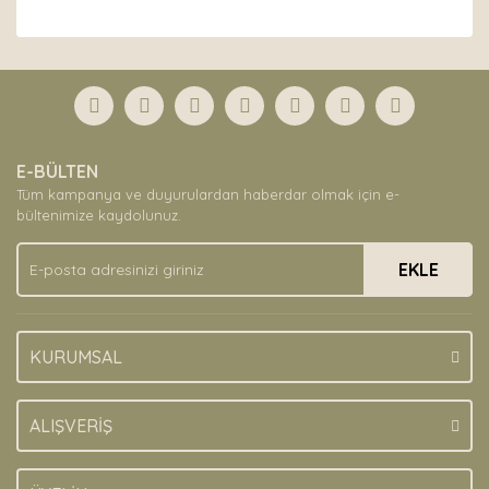
Bu ürünün fiyat bilgisi, resim, ürün açıklamalarında ve
diğer konularda yetersiz gördüğünüz noktaları öneri
Bu ürüne ilk yorumu siz yapın!
formunu kullanarak tarafımıza iletebilirsiniz.
Görüş ve önerileriniz için teşekkür ederiz.
Yorum Yaz
Ürün resmi kalitesiz, bozuk veya görüntülenemiyor.
E-BÜLTEN
Ürün açıklamasında eksik bilgiler bulunuyor.
Tüm kampanya ve duyurulardan haberdar olmak için e-
Ürün bilgilerinde hatalar bulunuyor.
bültenimize kaydolunuz.
Ürün fiyatı diğer sitelerden daha pahalı.
EKLE
Bu ürüne benzer farklı alternatifler olmalı.
KURUMSAL
Gönder
ALIŞVERİŞ