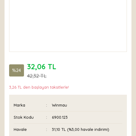
32,06 TL
%24
42,32 TL
3,26 TL den başlayan taksitlerle!
Marka
Winmau
Stok Kodu
6900.123
Havale
31,10 TL (%3,00 havale indirimi)