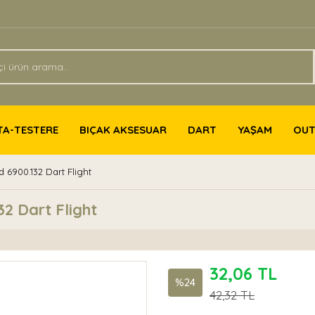
TA-TESTERE
BIÇAK AKSESUAR
DART
YAŞAM
OU
6900.132 Dart Flight
2 Dart Flight
32,06 TL
%24
42,32 TL