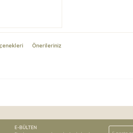
çenekleri
Önerileriniz
n
nda ve diğer konularda yetersiz gördüğünüz noktaları öneri formunu kullan
Bu ürüne ilk yorumu siz yapın!
.
E-BÜLTEN
Yorum Yaz