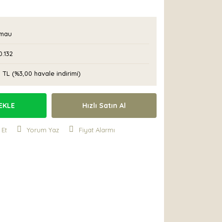
mau
.132
0 TL (%3,00 havale indirimi)
EKLE
Hızlı Satın Al
 Et
Yorum Yaz
Fiyat Alarmı