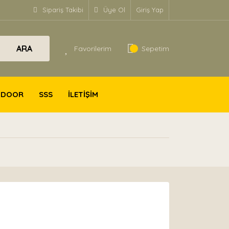
Sipariş Takibi
Üye Ol
Giriş Yap
ARA
Favorilerim
Sepetim
TDOOR
SSS
İLETİŞİM