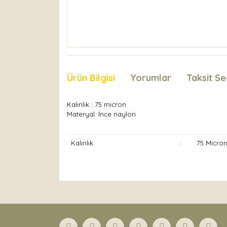
Ürün Bilgisi
Yorumlar
Taksit Se
Kalınlık : 75 micron
Materyal: İnce naylon
Kalınlık
:
75 Micro
Bu ürünün fiyat bilgisi, resim, ürün açıklamaları
Görüş ve önerileriniz için teşekkür ederiz.
Ürün resmi kalitesiz, bozuk veya görüntülenemiyor
Ürün açıklamasında eksik bilgiler bulunuyor.