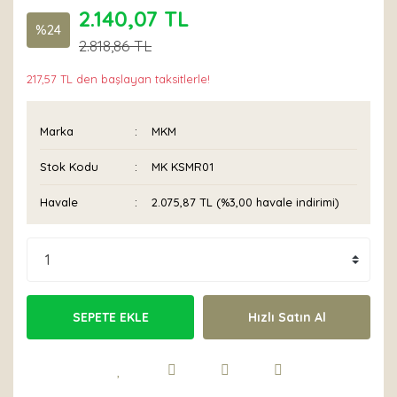
2.140,07 TL
%24
2.818,86 TL
217,57 TL den başlayan taksitlerle!
Marka
MKM
Stok Kodu
MK KSMR01
Havale
2.075,87 TL (%3,00 havale indirimi)
SEPETE EKLE
Hızlı Satın Al