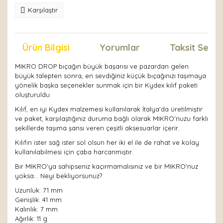
Karşılaştır
Ürün Bilgisi
Yorumlar
Taksit Seçen
MIKRO DROP bıçağın büyük başarısı ve pazardan gelen
büyük talepten sonra, en sevdiğiniz küçük bıçağınızı taşımaya
yönelik başka seçenekler sunmak için bir Kydex kılıf paketi
oluşturuldu.
Kılıf, en iyi Kydex malzemesi kullanılarak İtalya'da üretilmiştir
ve paket, karşılaştığınız duruma bağlı olarak MIKRO'nuzu farklı
şekillerde taşıma şansı veren çeşitli aksesuarlar içerir.
Kılıfın ister sağ ister sol olsun her iki el ile de rahat ve kolay
kullanılabilmesi için çaba harcanmıştır.
Bir MIKRO'ya sahipseniz kaçırmamalısınız ve bir MIKRO'nuz
yoksa… Neyi bekliyorsunuz?
Uzunluk: 71 mm
Genişlik: 41 mm
Kalınlık: 7 mm
Ağırlık: 11 g