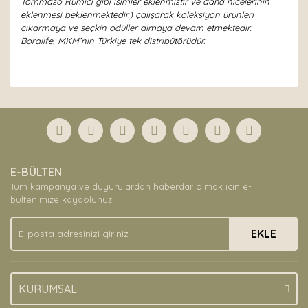
Tommaso Rumici gibi isimler eklenmiştir ve daha nicelerinin
eklenmesi beklenmektedir.) çalışarak koleksiyon ürünleri
çıkarmaya ve seçkin ödüller almaya devam etmektedir.
Boralife, MKM’nin Türkiye tek distribütörüdür.
Bu ürünün fiyat bilgisi, resim, ürün açıklamalarında ve
diğer konularda yetersiz gördüğünüz noktaları öneri
Bu ürüne ilk yorumu siz yapın!
formunu kullanarak tarafımıza iletebilirsiniz.
Görüş ve önerileriniz için teşekkür ederiz.
Yorum Yaz
Ürün resmi kalitesiz, bozuk veya görüntülenemiyor.
E-BÜLTEN
Ürün açıklamasında eksik bilgiler bulunuyor.
Tüm kampanya ve duyurulardan haberdar olmak için e-
Ürün bilgilerinde hatalar bulunuyor.
bültenimize kaydolunuz.
Ürün fiyatı diğer sitelerden daha pahalı.
EKLE
Bu ürüne benzer farklı alternatifler olmalı.
KURUMSAL