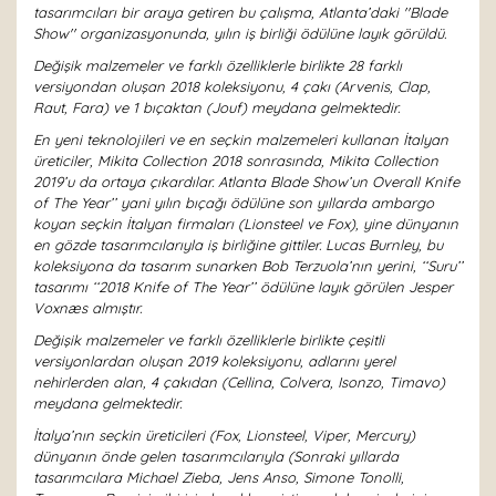
tasarımcıları bir araya getiren bu çalışma, Atlanta’daki ''Blade
Show'' organizasyonunda, yılın iş birliği ödülüne layık görüldü.
Değişik malzemeler ve farklı özelliklerle birlikte 28 farklı
versiyondan oluşan 2018 koleksiyonu, 4 çakı (Arvenis, Clap,
Raut, Fara) ve 1 bıçaktan (Jouf) meydana gelmektedir.
En yeni teknolojileri ve en seçkin malzemeleri kullanan İtalyan
üreticiler, Mikita Collection 2018 sonrasında, Mikita Collection
2019’u da ortaya çıkardılar. Atlanta Blade Show’un Overall Knife
of The Year’’ yani yılın bıçağı ödülüne son yıllarda ambargo
koyan seçkin İtalyan firmaları (Lionsteel ve Fox), yine dünyanın
en gözde tasarımcılarıyla iş birliğine gittiler. Lucas Burnley, bu
koleksiyona da tasarım sunarken Bob Terzuola’nın yerini, ‘‘Suru’’
tasarımı ‘‘2018 Knife of The Year’’ ödülüne layık görülen Jesper
Voxnæs almıştır.
Değişik malzemeler ve farklı özelliklerle birlikte çeşitli
versiyonlardan oluşan 2019 koleksiyonu, adlarını yerel
nehirlerden alan, 4 çakıdan (Cellina, Colvera, Isonzo, Timavo)
meydana gelmektedir.
İtalya’nın seçkin üreticileri (Fox, Lionsteel, Viper, Mercury)
dünyanın önde gelen tasarımcılarıyla (Sonraki yıllarda
tasarımcılara Michael Zieba, Jens Anso, Simone Tonolli,