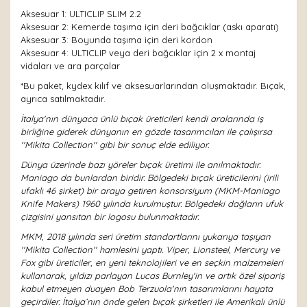
Aksesuar 1: ULTICLIP SLIM 2.2
Aksesuar 2: Kemerde taşıma için deri bağcıklar (askı aparatı)
Aksesuar 3: Boyunda taşıma için deri kordon
Aksesuar 4: ULTICLIP veya deri bağcıklar için 2 x montaj
vidaları ve ara parçalar
*Bu paket, kydex kılıf ve aksesuarlarından oluşmaktadır. Bıçak,
ayrıca satılmaktadır.
İtalya'nın dünyaca ünlü bıçak üreticileri kendi aralarında iş
birliğine giderek dünyanın en gözde tasarımcıları ile çalışırsa
''Mikita Collection'' gibi bir sonuç elde ediliyor.
Dünya üzerinde bazı yöreler bıçak üretimi ile anılmaktadır.
Maniago da bunlardan biridir. Bölgedeki bıçak üreticilerini (irili
ufaklı 46 şirket) bir araya getiren konsorsiyum (MKM-Maniago
Knife Makers) 1960 yılında kurulmuştur. Bölgedeki dağların ufuk
çizgisini yansıtan bir logosu bulunmaktadır.
MKM, 2018 yılında seri üretim standartlarını yukarıya taşıyan
''Mikita Collection'' hamlesini yaptı. Viper, Lionsteel, Mercury ve
Fox gibi üreticiler, en yeni teknolojileri ve en seçkin malzemeleri
kullanarak, yıldızı parlayan Lucas Burnley'in ve artık özel sipariş
kabul etmeyen duayen Bob Terzuola'nın tasarımlarını hayata
geçirdiler. İtalya’nın önde gelen bıçak şirketleri ile Amerikalı ünlü