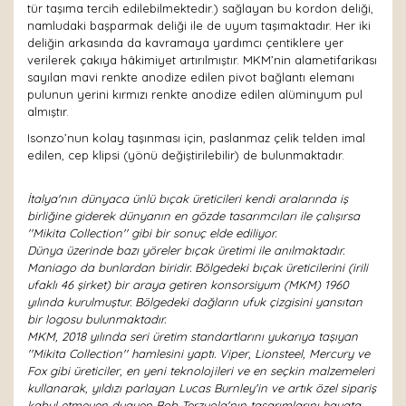
tür taşıma tercih edilebilmektedir.) sağlayan bu kordon deliği,
namludaki başparmak deliği ile de uyum taşımaktadır. Her iki
deliğin arkasında da kavramaya yardımcı çentiklere yer
verilerek çakıya hâkimiyet artırılmıştır. MKM’nin alametifarikası
sayılan mavi renkte anodize edilen pivot bağlantı elemanı
pulunun yerini kırmızı renkte anodize edilen alüminyum pul
almıştır.
Isonzo’nun kolay taşınması için, paslanmaz çelik telden imal
edilen, cep klipsi (yönü değiştirilebilir) de bulunmaktadır.
İtalya'nın dünyaca ünlü bıçak üreticileri kendi aralarında iş
birliğine giderek dünyanın en gözde tasarımcıları ile çalışırsa
''Mikita Collection'' gibi bir sonuç elde ediliyor.
Dünya üzerinde bazı yöreler bıçak üretimi ile anılmaktadır.
Maniago da bunlardan biridir. Bölgedeki bıçak üreticilerini (irili
ufaklı 46 şirket) bir araya getiren konsorsiyum (MKM) 1960
yılında kurulmuştur. Bölgedeki dağların ufuk çizgisini yansıtan
bir logosu bulunmaktadır.
MKM, 2018 yılında seri üretim standartlarını yukarıya taşıyan
''Mikita Collection'' hamlesini yaptı. Viper, Lionsteel, Mercury ve
Fox gibi üreticiler, en yeni teknolojileri ve en seçkin malzemeleri
kullanarak, yıldızı parlayan Lucas Burnley'in ve artık özel sipariş
kabul etmeyen duayen Bob Terzuola'nın tasarımlarını hayata