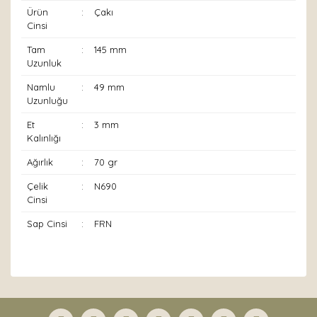
Ürün
:
Çakı
Cinsi
Tam
:
145 mm
Uzunluk
Namlu
:
49 mm
Uzunluğu
Et
:
3 mm
Kalınlığı
Ağırlık
:
70 gr
Çelik
:
N690
Cinsi
Sap Cinsi
:
FRN
Bu ürünün fiyat bilgisi, resim, ürün açıklamalarında ve
diğer konularda yetersiz gördüğünüz noktaları öneri
Bu ürüne ilk yorumu siz yapın!
formunu kullanarak tarafımıza iletebilirsiniz.
Görüş ve önerileriniz için teşekkür ederiz.