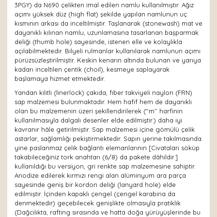
3PGY) da N690 çelikten imal edilen namlu kullanılmıştır. Ağız
açımı yüksek düz (high flat) şekilde yapılan namlunun uç
kısmının arkası da inceltilmiştir. Taşlanarak (stonewash) mat ve
dayanıklı kılınan namlu, uzunlamasına tasarlanan başparmak
deliği (thumb hole) sayesinde, istenen elle ve kolaylıkla
açılabilmektedir. Bilyeli rulmanlar kullanılarak namlunun açımı
pürüzsüzleştirilmiştir. Keskin kenarın altında bulunan ve yarıya
kadarı inceltilen çentik (choil), kesmeye saplayarak
başlamaya hizmet etmektedir.
Yandan kilitli (linerlock) çakıda, fiber takviyeli naylon (FRN)
sap malzemesi bulunmaktadır. Hem hafif hem de dayanıklı
olan bu malzemenin üzeri şekillendirilerek (‘‘m’’ harfinin
kullanılmasıyla dalgalı desenler elde edilmiştir.) daha iyi
kavranır hâle getirilmiştir. Sap malzemesi içine gömülü çelik
astarlar, sağlamlığı pekiştirmektedir. Sapın yerine takılmasında
yine paslanmaz çelik bağlantı elemanlarının [Cıvataları söküp
takabileceğiniz tork anahtarı (6/8) da pakete dâhildir.]
kullanıldığı bu versiyon, gri renkte sap malzemesine sahiptir.
Anodize edilerek kırmızı rengi alan alüminyum ara parça
sayesinde geniş bir kordon deliği (lanyard hole) elde
edilmiştir. İçinden kapaklı çengel (çengel karabina da
denmektedir) geçebilecek genişlikte olmasıyla pratiklik
(Dağcılıkta, rafting sırasında ve hatta doğa yürüyüşlerinde bu