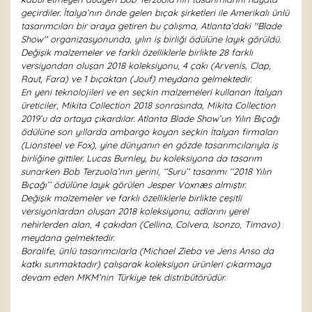
geçirdiler. İtalya’nın önde gelen bıçak şirketleri ile Amerikalı ünlü
tasarımcıları bir araya getiren bu çalışma, Atlanta’daki ''Blade
Show'' organizasyonunda, yılın iş birliği ödülüne layık görüldü.
Değişik malzemeler ve farklı özelliklerle birlikte 28 farklı
versiyondan oluşan 2018 koleksiyonu, 4 çakı (Arvenis, Clap,
Raut, Fara) ve 1 bıçaktan (Jouf) meydana gelmektedir.
En yeni teknolojileri ve en seçkin malzemeleri kullanan İtalyan
üreticiler, Mikita Collection 2018 sonrasında, Mikita Collection
2019’u da ortaya çıkardılar. Atlanta Blade Show’un Yılın Bıçağı
ödülüne son yıllarda ambargo koyan seçkin İtalyan firmaları
(Lionsteel ve Fox), yine dünyanın en gözde tasarımcılarıyla iş
birliğine gittiler. Lucas Burnley, bu koleksiyona da tasarım
sunarken Bob Terzuola’nın yerini, ‘‘Suru’’ tasarımı ‘‘2018 Yılın
Bıçağı’’ ödülüne layık görülen Jesper Voxnæs almıştır.
Değişik malzemeler ve farklı özelliklerle birlikte çeşitli
versiyonlardan oluşan 2018 koleksiyonu, adlarını yerel
nehirlerden alan, 4 çakıdan (Cellina, Colvera, Isonzo, Timavo)
meydana gelmektedir.
Boralife, ünlü tasarımcılarla (Michael Zieba ve Jens Anso da
katkı sunmaktadır) çalışarak koleksiyon ürünleri çıkarmaya
devam eden MKM’nin Türkiye tek distribütörüdür.