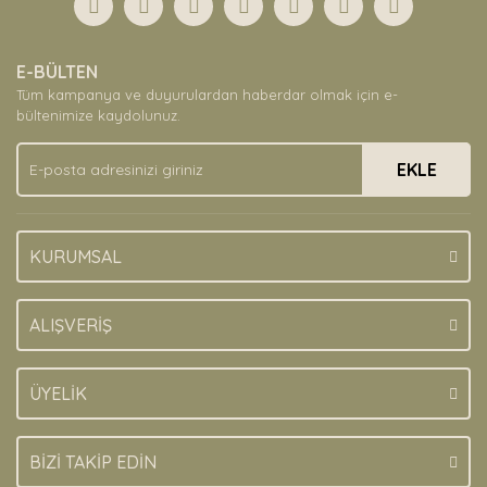
Yorum Yaz
Ürün resmi kalitesiz, bozuk veya görüntülenemiyor.
E-BÜLTEN
Ürün açıklamasında eksik bilgiler bulunuyor.
Tüm kampanya ve duyurulardan haberdar olmak için e-
Ürün bilgilerinde hatalar bulunuyor.
bültenimize kaydolunuz.
Ürün fiyatı diğer sitelerden daha pahalı.
EKLE
Bu ürüne benzer farklı alternatifler olmalı.
KURUMSAL
Gönder
ALIŞVERİŞ
ÜYELİK
BİZİ TAKİP EDİN