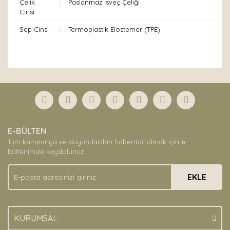
Çelik
:
Paslanmaz İsveç Çeliği
Cinsi
Sap Cinsi
:
Termoplastik Elostemer (TPE)
Bu ürünün fiyat bilgisi, resim, ürün açıklamalarında ve
diğer konularda yetersiz gördüğünüz noktaları öneri
Bu ürüne ilk yorumu siz yapın!
formunu kullanarak tarafımıza iletebilirsiniz.
Görüş ve önerileriniz için teşekkür ederiz.
Yorum Yaz
Ürün resmi kalitesiz, bozuk veya görüntülenemiyor.
E-BÜLTEN
Ürün açıklamasında eksik bilgiler bulunuyor.
Tüm kampanya ve duyurulardan haberdar olmak için e-
Ürün bilgilerinde hatalar bulunuyor.
bültenimize kaydolunuz.
Ürün fiyatı diğer sitelerden daha pahalı.
EKLE
Bu ürüne benzer farklı alternatifler olmalı.
KURUMSAL