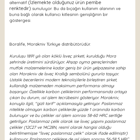
(İzlemekte olduğunuz ürün pembe
alternatif
renktedir)
sunuluyor. Bu da bıçağın kullanım alanının ve
buna bağlı olarak kullanıcı kitlesinin genişliğinin bir
göstergesi.
Boralife, Morakniv Türkiye distribütörüdür.
Kuruluşu 1891 yılı olan köklü İsveç şirketi, kurulduğu Mora
şehrinde üretimini sürdürüyor. Ahşap oyma gereçlerinden
mutfak malzemelerine kadar geniş bir ürün yelpazesine sahip
olan Morakniv de İsveç Krallığı sembolünü gururla taşıyor.
Ustalık becerilerini modern teknolojilerle birleştiren şirket,
kullandığı malzemeden maksimum performansı almayı
başarıyor. Özellikle karbon çeliklerinin performansında ortaya
çıkan bu durum, ısıl işlem tecrübesini gösteriyor. Morakniv,
konuyla ilgili, ''gizli tarif'' açıklamasıyla yetiniyor. Paslanmaz
nitelikte olmayan karbon çeliklerde yüzde 1 oranında karbon
bulunuyor ve bu çelikler ısıl işlem sonrası 58-60 HRC sertliğe
getiriliyor. Paslanmaz çelik olarak ise İsveç yapımı paslanmaz
çelikler (12C27 ve 14C28N, resmî olarak hangisi olduğu
belirtilmemişse ''İsveç paslanmaz çelik'' olarak ifade edilmiştir)
kullanıyor. Paslanmaz çeliklere de ısıl işlem sonrası 56-58,5 HRC