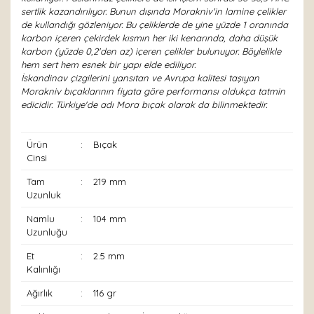
sertlik kazandırılıyor. Bunun dışında Morakniv'in lamine çelikler
de kullandığı gözleniyor. Bu çeliklerde de yine yüzde 1 oranında
karbon içeren çekirdek kısmın her iki kenarında, daha düşük
karbon (yüzde 0,2'den az) içeren çelikler bulunuyor. Böylelikle
hem sert hem esnek bir yapı elde ediliyor.
İskandinav çizgilerini yansıtan ve Avrupa kalitesi taşıyan
Morakniv bıçaklarının fiyata göre performansı oldukça tatmin
edicidir. Türkiye'de adı Mora bıçak olarak da bilinmektedir.
Ürün
:
Bıçak
Cinsi
Tam
:
219 mm
Uzunluk
Namlu
:
104 mm
Uzunluğu
Et
:
2.5 mm
Kalınlığı
Ağırlık
:
116 gr