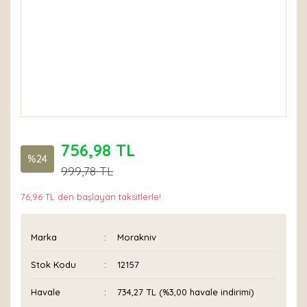
756,98 TL
%24
999,78 TL
76,96 TL den başlayan taksitlerle!
Marka
Morakniv
Stok Kodu
12157
Havale
734,27 TL (%3,00 havale indirimi)