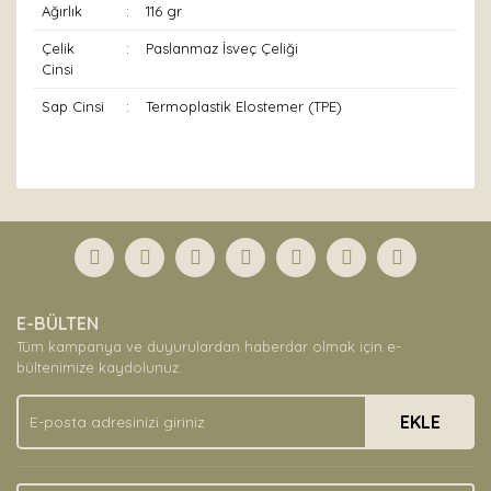
Ağırlık
:
116 gr
Çelik
:
Paslanmaz İsveç Çeliği
Cinsi
Sap Cinsi
:
Termoplastik Elostemer (TPE)
Bu ürünün fiyat bilgisi, resim, ürün açıklamalarında ve
diğer konularda yetersiz gördüğünüz noktaları öneri
Bu ürüne ilk yorumu siz yapın!
formunu kullanarak tarafımıza iletebilirsiniz.
Görüş ve önerileriniz için teşekkür ederiz.
Yorum Yaz
Ürün resmi kalitesiz, bozuk veya görüntülenemiyor.
E-BÜLTEN
Ürün açıklamasında eksik bilgiler bulunuyor.
Tüm kampanya ve duyurulardan haberdar olmak için e-
Ürün bilgilerinde hatalar bulunuyor.
bültenimize kaydolunuz.
Ürün fiyatı diğer sitelerden daha pahalı.
EKLE
Bu ürüne benzer farklı alternatifler olmalı.