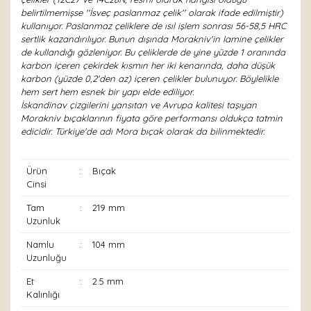
belirtilmemişse ''İsveç paslanmaz çelik'' olarak ifade edilmiştir)
kullanıyor. Paslanmaz çeliklere de ısıl işlem sonrası 56-58,5 HRC
sertlik kazandırılıyor. Bunun dışında Morakniv'in lamine çelikler
de kullandığı gözleniyor. Bu çeliklerde de yine yüzde 1 oranında
karbon içeren çekirdek kısmın her iki kenarında, daha düşük
karbon (yüzde 0,2'den az) içeren çelikler bulunuyor. Böylelikle
hem sert hem esnek bir yapı elde ediliyor.
İskandinav çizgilerini yansıtan ve Avrupa kalitesi taşıyan
Morakniv bıçaklarının fiyata göre performansı oldukça tatmin
edicidir. Türkiye'de adı Mora bıçak olarak da bilinmektedir.
Ürün
:
Bıçak
Cinsi
Tam
:
219 mm
Uzunluk
Namlu
:
104 mm
Uzunluğu
Et
:
2.5 mm
Kalınlığı