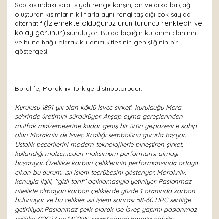
Sap kısımdaki sabit siyah renge karşın, ön ve arka balçağı
oluşturan kısımların kılıflarla aynı rengi taşıdığı çok sayıda
(İzlemekte olduğunuz ürün turuncu renktedir ve
alternatif
kolay görünür)
sunuluyor. Bu da bıçağın kullanım alanının
ve buna bağlı olarak kullanıcı kitlesinin genişliğinin bir
göstergesi.
Boralife, Morakniv Türkiye distribütörüdür.
Kuruluşu 1891 yılı olan köklü İsveç şirketi, kurulduğu Mora
şehrinde üretimini sürdürüyor. Ahşap oyma gereçlerinden
mutfak malzemelerine kadar geniş bir ürün yelpazesine sahip
olan Morakniv de İsveç Krallığı sembolünü gururla taşıyor.
Ustalık becerilerini modern teknolojilerle birleştiren şirket,
kullandığı malzemeden maksimum performansı almayı
başarıyor. Özellikle karbon çeliklerinin performansında ortaya
çıkan bu durum, ısıl işlem tecrübesini gösteriyor. Morakniv,
konuyla ilgili, ''gizli tarif'' açıklamasıyla yetiniyor. Paslanmaz
nitelikte olmayan karbon çeliklerde yüzde 1 oranında karbon
bulunuyor ve bu çelikler ısıl işlem sonrası 58-60 HRC sertliğe
getiriliyor. Paslanmaz çelik olarak ise İsveç yapımı paslanmaz
çelikler (12C27 ve 14C28N, resmî olarak hangisi olduğu