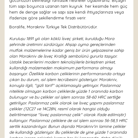
gücünüzün belirlediği fantastik nesneler oyabilirsiniz. Bıçağın
tüm sapı boyunca uzanan tam kuyruk her kesimde hem güç
hem de denge sağlar ve sapı size kendi ihtiyaçlarınıza veya
ifadenize göre şekillendirme fırsatı verir.
Boralife, Morakniv Türkiye Tek Distribütörüdür.
Kuruluşu 1891 yılı olan köklü İsveç şirketi, kurulduğu Mora
şehrinde üretimini sürdürüyor. Ahşap oyma gereçlerinden
mutfak malzemelerine kadar geniş bir ürün yelpazesine sahip
olan Morakniv de İsveç Krallığı sembolünü gururla taşıyor.
Ustalık becerilerini modern teknolojilerle birleştiren şirket,
kullandığı malzemeden maksimum performansı almayı
başarıyor. Özellikle karbon çeliklerinin performansında ortaya
çıkan bu durum, ısıl işlem tecrübesini gösteriyor. Morakniv,
konuyla ilgili, ''gizli tarif'' açıklamasıyla yetiniyor. Paslanmaz
nitelikte olmayan karbon çeliklerde yüzde 1 oranında karbon
bulunuyor ve bu çelikler ısıl işlem sonrası 58-60 HRC sertliğe
getiriliyor. Paslanmaz çelik olarak ise İsveç yapımı paslanmaz
çelikler (12C27 ve 14C28N, resmî olarak hangisi olduğu
belirtilmemişse ''İsveç paslanmaz çelik'' olarak ifade edilmiştir)
kullanıyor. Paslanmaz çeliklere de ısıl işlem sonrası 56-58,5 HRC
sertlik kazandırılıyor. Bunun dışında Morakniv'in lamine çelikler
de kullandığı gözleniyor. Bu çeliklerde de yine yüzde 1 oranında