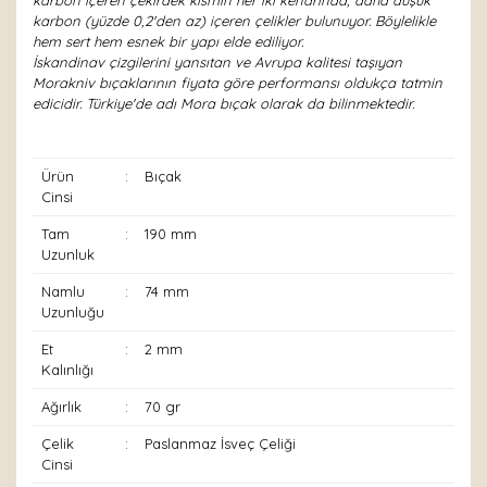
karbon içeren çekirdek kısmın her iki kenarında, daha düşük
karbon (yüzde 0,2'den az) içeren çelikler bulunuyor. Böylelikle
hem sert hem esnek bir yapı elde ediliyor.
İskandinav çizgilerini yansıtan ve Avrupa kalitesi taşıyan
Morakniv bıçaklarının fiyata göre performansı oldukça tatmin
edicidir. Türkiye'de adı Mora bıçak olarak da bilinmektedir.
Ürün
:
Bıçak
Cinsi
Tam
:
190 mm
Uzunluk
Namlu
:
74 mm
Uzunluğu
Et
:
2 mm
Kalınlığı
Ağırlık
:
70 gr
Çelik
:
Paslanmaz İsveç Çeliği
Cinsi