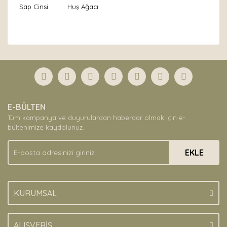
Sap Cinsi
:
Huş Ağacı
Bu ürünün fiyat bilgisi, resim, ürün açıklamalarında ve
diğer konularda yetersiz gördüğünüz noktaları öneri
Bu ürüne ilk yorumu siz yapın!
formunu kullanarak tarafımıza iletebilirsiniz.
Görüş ve önerileriniz için teşekkür ederiz.
Yorum Yaz
Ürün resmi kalitesiz, bozuk veya görüntülenemiyor.
E-BÜLTEN
Ürün açıklamasında eksik bilgiler bulunuyor.
Tüm kampanya ve duyurulardan haberdar olmak için e-
Ürün bilgilerinde hatalar bulunuyor.
bültenimize kaydolunuz.
Ürün fiyatı diğer sitelerden daha pahalı.
EKLE
Bu ürüne benzer farklı alternatifler olmalı.
KURUMSAL
Gönder
ALIŞVERİŞ