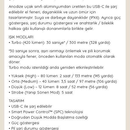
Anodize uçak sınıfı alüminyumdan üretilen bu USB-C ile şarj
edilebilir el feneri, dayanıklılık ve uzun ömür için
tasarlanmıştır. Suya ve darbeye dayanıklıdır (IPX6). Ayrıca güç
göstergesi, şarj durumu göstergesi ve anahtarlık / bileklik
halkası gibi kullanışlı donanımlarla birlikte gelir.
IŞIK MODLARI
• Turbo (420 lümen): 30 saniye* / 300 metre (328 yarda)
*30 saniye sonra, aşırı ısınmayı önlemek ve pili korumak
amacıyla fener, önceden kullanılan moda otomatik olarak
döner.
Turbo modu istenildiği anda yeniden etkinleştirilebilir.
• Yüksek (High) – 80 lümen: 2 saat / 133 metre (145 yarda)
• Orta (Medium) – 40 lümen: 3,5 saat / 97 metre (106 yarda)
• Düşük (Low) – 12 lümen: 8 saat / 52 metre (56 yarda)
• Strobe (Yanıp Sönen Mod): 5 saat
TASARIM
• USB-C ile şarj edilebilir
• Smart Power Control™ (SPC) teknolojisi
• Doğrudan Düşük Modda Başlatma özelliği
• Güç göstergesi
• Pil şarj durumu göstergesi