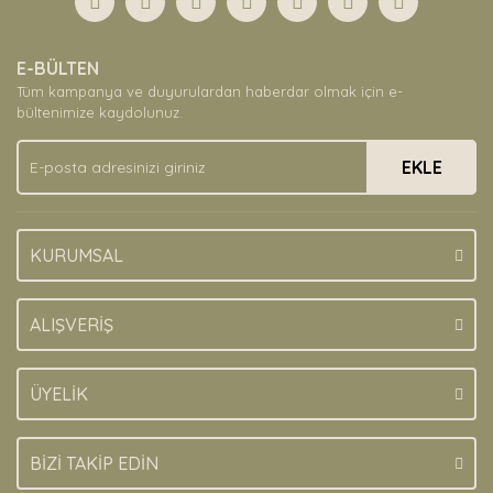
Yorum Yaz
Ürün resmi kalitesiz, bozuk veya görüntülenemiyor.
E-BÜLTEN
Ürün açıklamasında eksik bilgiler bulunuyor.
Tüm kampanya ve duyurulardan haberdar olmak için e-
Ürün bilgilerinde hatalar bulunuyor.
bültenimize kaydolunuz.
Ürün fiyatı diğer sitelerden daha pahalı.
EKLE
Bu ürüne benzer farklı alternatifler olmalı.
KURUMSAL
Gönder
ALIŞVERİŞ
ÜYELİK
BİZİ TAKİP EDİN