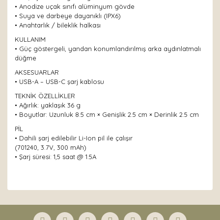
• Anodize uçak sınıfı alüminyum gövde
• Suya ve darbeye dayanıklı (IPX6)
• Anahtarlık / bileklik halkası
KULLANIM
• Güç göstergeli, yandan konumlandırılmış arka aydınlatmalı
düğme
AKSESUARLAR
• USB-A – USB-C şarj kablosu
TEKNİK ÖZELLİKLER
• Ağırlık: yaklaşık 36 g
• Boyutlar: Uzunluk 8.5 cm × Genişlik 2.5 cm × Derinlik 2.5 cm
PİL
• Dahili şarj edilebilir Li-Ion pil ile çalışır
(701240, 3.7V, 300 mAh)
• Şarj süresi: 1,5 saat @ 1.5A
Bu ürünün fiyat bilgisi, resim, ürün açıklamalarında ve
diğer konularda yetersiz gördüğünüz noktaları öneri
Bu ürüne ilk yorumu siz yapın!
formunu kullanarak tarafımıza iletebilirsiniz.
Görüş ve önerileriniz için teşekkür ederiz.