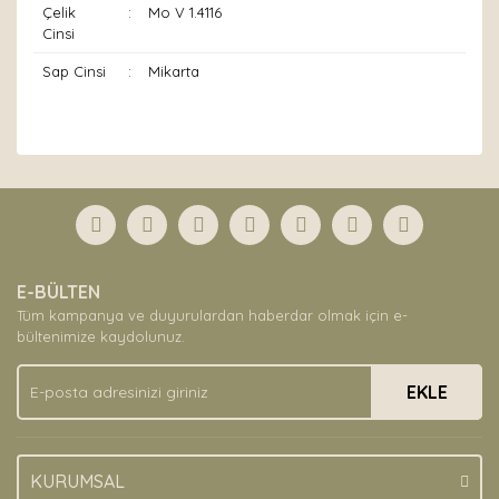
Çelik
:
Mo V 1.4116
Cinsi
Sap Cinsi
:
Mikarta
Bu ürünün fiyat bilgisi, resim, ürün açıklamalarında ve
diğer konularda yetersiz gördüğünüz noktaları öneri
Bu ürüne ilk yorumu siz yapın!
formunu kullanarak tarafımıza iletebilirsiniz.
Görüş ve önerileriniz için teşekkür ederiz.
Yorum Yaz
Ürün resmi kalitesiz, bozuk veya görüntülenemiyor.
E-BÜLTEN
Ürün açıklamasında eksik bilgiler bulunuyor.
Tüm kampanya ve duyurulardan haberdar olmak için e-
Ürün bilgilerinde hatalar bulunuyor.
bültenimize kaydolunuz.
Ürün fiyatı diğer sitelerden daha pahalı.
EKLE
Bu ürüne benzer farklı alternatifler olmalı.
KURUMSAL