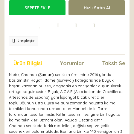
SEPETE EKLE
Hızlı Satın Al
Karşılaştır
Ürün Bilgisi
Yorumlar
Taksit Seçen
Nieto, Chaman (Şaman) serisinin üretimine 2016 yılında
başlamıştır. Hayatı idame (survival) kategorisinde büyük
başarı kazanan bu seri, doğadaki en zor şartlar düşünülerek
ortaya koyulmuştur. Bıçak, A.C.A.E (Asociacion de Cuchilleros
Artesanos de España) yani İspanyol bıçak üreticileri
topluluğunun usta üyesi ve aynı zamanda hayatta kalma
teknikleri konusunda uzman olan Manuel de la Torre
tarafından tasarlanmıştır. Kılıfın tasarımı ise, yine bir hayatta
kalma teknikleri uzmanı olan, Agudo Oscar’a aittir.
Chaman serisinde farklı modeller, değişik sap ve çelik
seçenekleri bulunmaktadır. Bunlarla birlikte 140 versiyonları 3