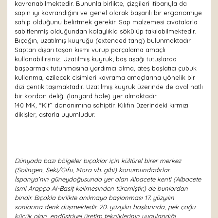
kavranabilmektedir. Bununla birlikte, çizgileri itibarıyla da
sapın iyi kavrandığını ve genel olarak başarılı bir ergonomiye
sahip olduğunu belirtmek gerekir. Sap malzemesi cıvatalarla
sabitlenmiş olduğundan kolaylıkla sökülüp takılabilmektedir.
Bıçağın, uzatılmış kuyruğu (extended tang) bulunmaktadır.
Saptan dışarı taşan kısmı vurup parçalama amaçlı
kullanabilirsiniz. Uzatılmış kuyruk; baş aşağı tutuşlarda
başparmak tutunmasına yardımcı olma, ateş başlatıcı çubuk
kullanma, ezilecek cisimleri kavrama amaçlarına yönelik bir
dizi çentik taşımaktadır. Uzatılmış kuyruk üzerinde de oval hatlı
bir kordon deliği (lanyard hole) yer almaktadır.
140 MK, ‘‘Kit’’ donanımına sahiptir. Kılıfın üzerindeki kırmızı
dikişler, astarla uyumludur.
Dünyada bazı bölgeler bıçaklar için kültürel birer merkez
(Solingen, Seki/Gifu, Mora vb. gibi) konumundadırlar.
İspanya’nın güneydoğusunda yer alan Albacete kenti (Albacete
ismi Arapça Al-Basīṭ kelimesinden türemiştir.) de bunlardan
biridir. Bıçakla birlikte anılmaya başlanması 17. yüzyılın
sonlarına denk düşmektedir. 20. yüzyılın başlarında, pek çoğu
küçük olan, endüstriyel üretim tekniklerinin uygulandığı