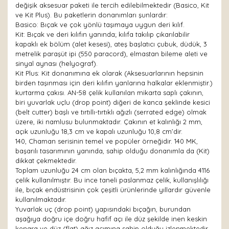
değişik aksesuar paketi ile tercih edilebilmektedir (Basico, Kit
ve Kit Plus). Bu paketlerin donanımları şunlardır:
Basico: Bıçak ve çok yönlü taşımaya uygun deri kılıf.
Kit: Bıçak ve deri kılıfın yanında; kılıfa takılıp çıkarılabilir
kapaklı ek bölüm (alet kesesi), ateş başlatıcı çubuk, düdük, 3
metrelik paraşüt ipi (550 paracord), elmastan bileme aleti ve
sinyal aynası (helyograf).
Kit Plus: Kit donanımına ek olarak (Aksesuarlarının hepsinin
birden taşınması için deri kılıfın yanlarına halkalar eklenmiştir.)
kurtarma çakısı. AN-58 çelik kullanılan mikarta saplı çakının,
biri yuvarlak uçlu (drop point) diğeri de kanca şeklinde kesici
(belt cutter) başlı ve tırtıllı-tırtıklı ağızlı (serrated edge) olmak
üzere, iki namlusu bulunmaktadır. Çakının et kalınlığı 2 mm,
açık uzunluğu 18,3 cm ve kapalı uzunluğu 10,8 cm’dir.
140, Chaman serisinin temel ve popüler örneğidir. 140 MK,
başarılı tasarımının yanında, sahip olduğu donanımla da (Kit)
dikkat çekmektedir.
Toplam uzunluğu 24 cm olan bıçakta, 5,2 mm kalınlığında 4116
çelik kullanılmıştır. Bu ince taneli paslanmaz çelik, kullanışlılığı
ile, bıçak endüstrisinin çok çeşitli ürünlerinde yıllardır güvenle
kullanılmaktadır.
Yuvarlak uç (drop point) yapısındaki bıçağın, burundan
aşağıya doğru içe doğru hafif açı ile düz şekilde inen keskin
kenara ve düz (flat) ağız açımına sahip olduğu izlenmektedir.