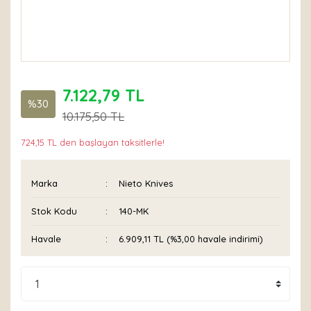
7.122,79 TL
%30
10.175,50 TL
724,15 TL den başlayan taksitlerle!
Marka
Nieto Knives
Stok Kodu
140-MK
Havale
6.909,11 TL (%3,00 havale indirimi)