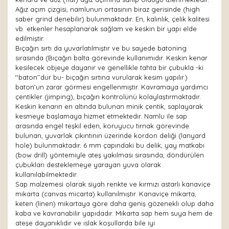
Ağız açım çizgisi, namlunun ortasının biraz gerisinde (high
saber grind denebilir) bulunmaktadır. En, kalınlık, çelik kalitesi
vb. etkenler hesaplanarak sağlam ve keskin bir yapı elde
edilmiştir.
Bıçağın sırtı da yuvarlatılmıştır ve bu sayede batoning
sırasında (Bıçağın balta görevinde kullanımıdır. Keskin kenar
kesilecek objeye dayanır ve genellikle tahta bir çubukla -ki
‘‘baton’’dur bu- bıçağın sırtına vurularak kesim yapılır.)
baton’un zarar görmesi engellenmiştir. Kavramaya yardımcı
çentikler (jimping), bıçağın kontrolünü kolaylaştırmaktadır.
Keskin kenarın en altında bulunan minik çentik, saplayarak
kesmeye başlamaya hizmet etmektedir. Namlu ile sap
arasında engel teşkil eden, koruyucu tırnak görevinde
bulunan, yuvarlak çıkıntının üzerinde kordon deliği (lanyard
hole) bulunmaktadır. 6 mm çapındaki bu delik, yay matkabı
(bow drill) yöntemiyle ateş yakılması sırasında, döndürülen
çubukları desteklemeye yarayan yuva olarak
kullanılabilmektedir.
Sap malzemesi olarak siyah renkte ve kırmızı astarlı kanaviçe
mikarta (canvas micarta) kullanılmıştır. Kanaviçe mikarta,
keten (linen) mikartaya göre daha geniş gözenekli olup daha
kaba ve kavranabilir yapıdadır. Mikarta sap hem suya hem de
ateşe dayanıklıdır ve ıslak koşullarda bile iyi