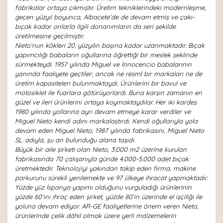
fabrikalar ortaya çıkmıştır. Üretim tekniklerindeki modernleşme,
geçen yüzyıl boyunca, Albacete’de de devam etmiş ve çakı-
bıçak kadar onlarla ilgili donanımların da seri şekilde
üretilmesine geçilmiştir.
Nieto’nun kökleri 20. yüzyılın başına kadar uzanmaktadır. Bıçak
yapımcılığı babaların oğullarına öğrettiği bir meslek şeklinde
sürmekteydi. 1957 yılında Miguel ve İnnocencio babalarının
yanında faaliyete geçtiler; ancak ne resmî bir markaları ne de
üretim kapasiteleri bulunmaktaydı. Ürünlerini bir bavul ve
motosiklet ile fuarlara götürüyorlardı. Buna karşın zamanın en
güzel ve ileri ürünlerini ortaya koymaktaydılar. Her iki kardeş
1980 yılında yollarına ayrı devam etmeye karar verdiler ve
Miguel Nieto kendi adını markalaştırdı. Kendi oğullarıyla yola
devam eden Miguel Nieto; 1987 yılında fabrikasını, Miguel Nieto
SL. adıyla, şu an bulunduğu alana taşıdı.
Büyük bir aile şirketi olan Nieto, 3.000 m2 üzerine kurulan
fabrikasında 70 çalışanıyla günde 4.000-5.000 adet bıçak
üretmektedir. Teknolojiyi yakından takip eden firma, makine
parkurunu sürekli yenilemekte ve 97 ülkeye ihracat yapmaktadır.
Yüzde yüz İspanya yapımı olduğunu vurguladığı ürünlerinin
yüzde 60’ını ihraç eden şirket, yüzde 80’in üzerinde el işçiliği ile
yoluna devam ediyor. AR-GE faaliyetlerine önem veren Nieto,
ürünlerinde çelik dâhil olmak üzere yerli malzemelerin