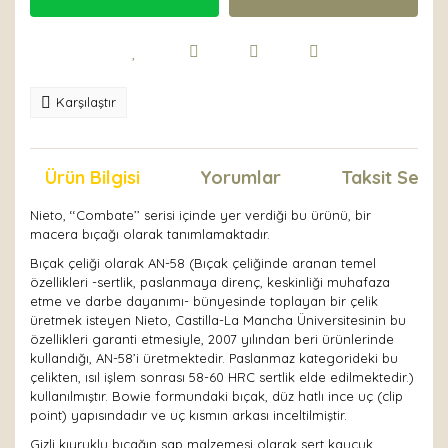
Karşılaştır
Ürün Bilgisi
Yorumlar
Taksit Seçen
Nieto, ‘‘Combate’’ serisi içinde yer verdiği bu ürünü, bir
macera bıçağı olarak tanımlamaktadır.
Bıçak çeliği olarak AN-58 (Bıçak çeliğinde aranan temel
özellikleri -sertlik, paslanmaya direnç, keskinliği muhafaza
etme ve darbe dayanımı- bünyesinde toplayan bir çelik
üretmek isteyen Nieto, Castilla-La Mancha Üniversitesinin bu
özellikleri garanti etmesiyle, 2007 yılından beri ürünlerinde
kullandığı, AN-58’i üretmektedir. Paslanmaz kategorideki bu
çelikten, ısıl işlem sonrası 58-60 HRC sertlik elde edilmektedir.)
kullanılmıştır. Bowie formundaki bıçak, düz hatlı ince uç (clip
point) yapısındadır ve uç kısmın arkası inceltilmiştir.
Gizli kıyruklu bıçağın sap malzemesi olarak sert kauçuk