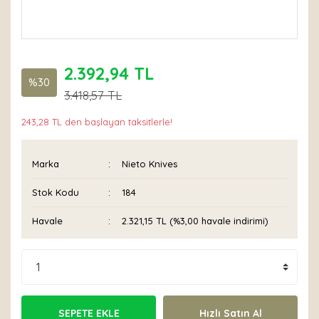
2.392,94 TL
%30
3.418,57 TL
243,28 TL den başlayan taksitlerle!
Marka
Nieto Knives
Stok Kodu
184
Havale
2.321,15 TL (%3,00 havale indirimi)
SEPETE EKLE
Hızlı Satın Al