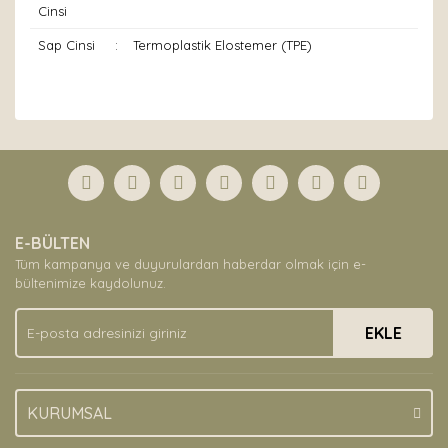
Cinsi
Sap Cinsi
:
Termoplastik Elostemer (TPE)
Bu ürünün fiyat bilgisi, resim, ürün açıklamalarında ve
diğer konularda yetersiz gördüğünüz noktaları öneri
Bu ürüne ilk yorumu siz yapın!
formunu kullanarak tarafımıza iletebilirsiniz.
Görüş ve önerileriniz için teşekkür ederiz.
Yorum Yaz
Ürün resmi kalitesiz, bozuk veya görüntülenemiyor.
E-BÜLTEN
Ürün açıklamasında eksik bilgiler bulunuyor.
Tüm kampanya ve duyurulardan haberdar olmak için e-
Ürün bilgilerinde hatalar bulunuyor.
bültenimize kaydolunuz.
Ürün fiyatı diğer sitelerden daha pahalı.
EKLE
Bu ürüne benzer farklı alternatifler olmalı.
KURUMSAL