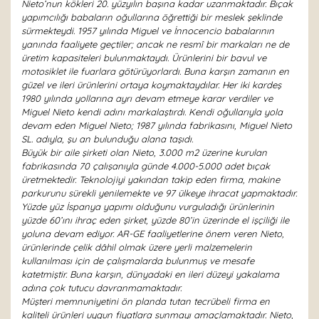
Nieto’nun kökleri 20. yüzyılın başına kadar uzanmaktadır. Bıçak
yapımcılığı babaların oğullarına öğrettiği bir meslek şeklinde
sürmekteydi. 1957 yılında Miguel ve İnnocencio babalarının
yanında faaliyete geçtiler; ancak ne resmî bir markaları ne de
üretim kapasiteleri bulunmaktaydı. Ürünlerini bir bavul ve
motosiklet ile fuarlara götürüyorlardı. Buna karşın zamanın en
güzel ve ileri ürünlerini ortaya koymaktaydılar. Her iki kardeş
1980 yılında yollarına ayrı devam etmeye karar verdiler ve
Miguel Nieto kendi adını markalaştırdı. Kendi oğullarıyla yola
devam eden Miguel Nieto; 1987 yılında fabrikasını, Miguel Nieto
SL. adıyla, şu an bulunduğu alana taşıdı.
Büyük bir aile şirketi olan Nieto, 3.000 m2 üzerine kurulan
fabrikasında 70 çalışanıyla günde 4.000-5.000 adet bıçak
üretmektedir. Teknolojiyi yakından takip eden firma, makine
parkurunu sürekli yenilemekte ve 97 ülkeye ihracat yapmaktadır.
Yüzde yüz İspanya yapımı olduğunu vurguladığı ürünlerinin
yüzde 60’ını ihraç eden şirket, yüzde 80’in üzerinde el işçiliği ile
yoluna devam ediyor. AR-GE faaliyetlerine önem veren Nieto,
ürünlerinde çelik dâhil olmak üzere yerli malzemelerin
kullanılması için de çalışmalarda bulunmuş ve mesafe
katetmiştir. Buna karşın, dünyadaki en ileri düzeyi yakalama
adına çok tutucu davranmamaktadır.
Müşteri memnuniyetini ön planda tutan tecrübeli firma en
kaliteli ürünleri uygun fiyatlara sunmayı amaçlamaktadır. Nieto,