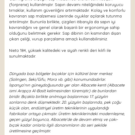
(forprene) kullanılmıştır. Sapın devamı niteliğindeki koruyucu
tırnaklar, kullanım güvenliğini artırmaktadır. Kolay ve konforlu
kavranan sap malzemesi üzerinde oyuklar açılarak tutunma
artırılmıştır. Bununla birlikte, çizgileri itibarıyla da sapın iyi
kavrandığını ve genel olarak başarılı bir ergonomiye sahip
olduğunu belirtmek gerekir. Sap dibinin ön kısmından dışarı
çıkan çeliği, vurup parçalama amaçlı kullanabilirsiniz.
Nieto 184, yüksek kalitedeki ve siyah renkli deri kılıfı ile
sunulmaktadır.
Dünyada bazı bölgeler bıçaklar için kültürel birer merkez
(Solingen, Seki/Gifu, Mora vb. gibi) konumundadırlar.
İspanya’nın güneydoğusunda yer alan Albacete kenti (Albacete
ismi Arapça Al-Basīṭ kelimesinden türemiştir.) de bunlardan
biridir. Bıçakla birlikte anılmaya başlanması 17. yüzyılın
sonlarına denk düşmektedir. 20. yüzyılın başlarında, pek çoğu
küçük olan, endüstriyel üretim tekniklerinin uygulandığı
fabrikalar ortaya çıkmıştır. Üretim tekniklerindeki modernleşme,
geçen yüzyıl boyunca, Albacete’de de devam etmiş ve çakı-
bıçak kadar onlarla ilgili donanımların da seri şekilde
üretilmesine geçilmiştir.