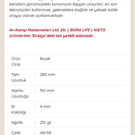
kendisini günümüzdeki konumuna taşıyan unsurları; en son
teknolojileri kullanmak, geleneklere bağlılık ve yüksek kalite
arayışı olarak açıklamaktadır.
Av-Kamp Malzemeleri Ltd. Şti. ( BORA LIFE ) NIETO
ürünlerinin Türkiye’deki tek yetkili satıcısıdır.
Ürün
:
Bıçak
Cinsi
Tam
:
280 mm
Uzunluk
Namlu
:
150 mm
Uzunluğu
Et
:
4 mm
Kalınlığı
Ağırlık
:
210 gr
Çelik
:
AN-58