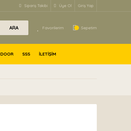
Sipariş Takibi
Üye Ol
Giriş Yap
ARA
Favorilerim
Sepetim
TDOOR
SSS
İLETİŞİM