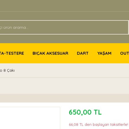
TA-TESTERE
BIÇAK AKSESUAR
DART
YAŞAM
OU
o 8 Çakı
650,00 TL
66,08 TL den başlayan taksitlerle!