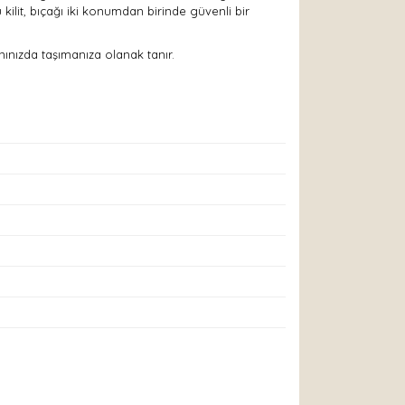
kilit, bıçağı iki konumdan birinde güvenli bir
anınızda taşımanıza olanak tanır.
arak tarafımıza iletebilirsiniz.