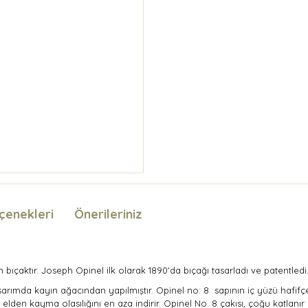
çenekleri
Önerileriniz
 bıçaktır. Joseph Opinel ilk olarak 1890'da bıçağı tasarladı ve patentledi
asarımda kayın ağacından yapılmıştır. Opinel no: 8 sapının iç yüzü hafifçe
den kayma olasılığını en aza indirir. Opinel No. 8 çakısı, çoğu katlanır mod