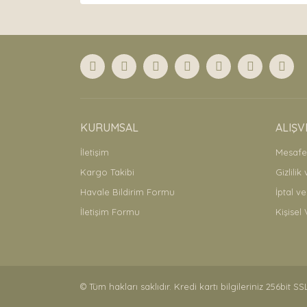
Görüş ve önerileriniz için teşekkür ederiz.
Ürün resmi kalitesiz, bozuk veya görüntülenemiyor
Ürün açıklamasında eksik bilgiler bulunuyor.
Ürün bilgilerinde hatalar bulunuyor.
Ürün fiyatı diğer sitelerden daha pahalı.
Bu ürüne benzer farklı alternatifler olmalı.
KURUMSAL
ALIŞV
İletişim
Mesafel
Kargo Takibi
Gizlilik
Havale Bildirim Formu
İptal ve
İletişim Formu
Kişisel 
© Tüm hakları saklıdır. Kredi kartı bilgileriniz 256bit SS