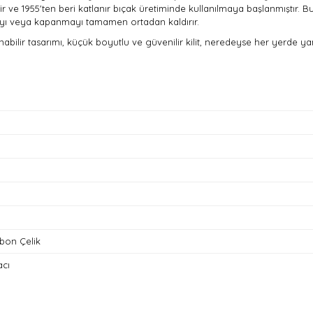
r ve 1955'ten beri katlanır bıçak üretiminde kullanılmaya başlanmıştır. Bu 
çmayı veya kapanmayı tamamen ortadan kaldırır.
lanabilir tasarımı, küçük boyutlu ve güvenilir kilit, neredeyse her yerde y
bon Çelik
acı
nda ve diğer konularda yetersiz gördüğünüz noktaları öneri formunu kullan