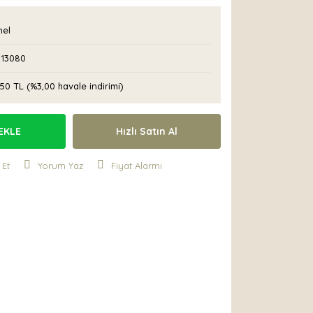
nel
113080
50 TL (%3,00 havale indirimi)
EKLE
Hızlı Satın Al
 Et
Yorum Yaz
Fiyat Alarmı