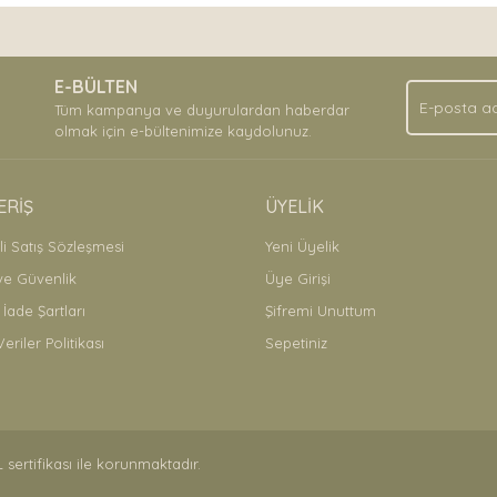
Bu ürüne ilk yorumu siz yapın!
.
E-BÜLTEN
Yorum Yaz
Tüm kampanya ve duyurulardan haberdar
olmak için e-bültenimize kaydolunuz.
ERİŞ
ÜYELİK
i Satış Sözleşmesi
Yeni Üyelik
 ve Güvenlik
Üye Girişi
 İade Şartları
Şifremi Unuttum
Veriler Politikası
Sepetiniz
Gönder
L sertifikası ile korunmaktadır.