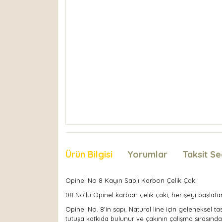
Ürün Bilgisi
Yorumlar
Taksit Se
Opinel No 8 Kayın Saplı Karbon Çelik Çakı
08 No'lu Opinel karbon çelik çakı, her şeyi başlatan
Opinel No. 8'in sapı, Natural line için geleneksel t
tutuşa katkıda bulunur ve çakının çalışma sırasında el