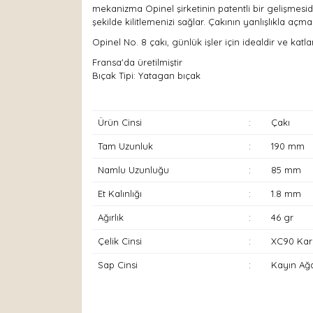
mekanizma Opinel şirketinin patentli bir gelişmesidi
şekilde kilitlemenizi sağlar. Çakının yanlışlıkla a
Opinel No. 8 çakı, günlük işler için idealdir ve kat
Fransa'da üretilmiştir
Bıçak Tipi: Yatagan bıçak
Ürün Cinsi
:
Çakı
Tam Uzunluk
:
190 mm
Namlu Uzunluğu
:
85 mm
Et Kalınlığı
:
1.8 mm
Ağırlık
:
46 gr
Çelik Cinsi
:
XC90 Kar
Sap Cinsi
:
Kayın Ağ
Bu ürünün fiyat bilgisi, resim, ürün açıklamaları