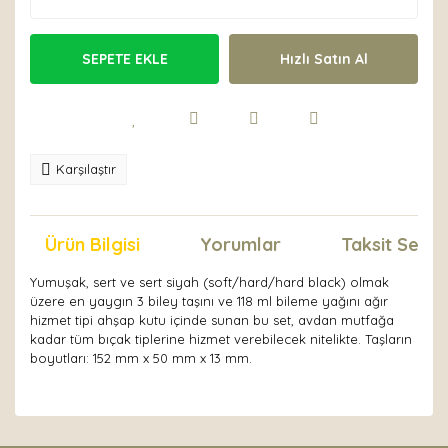
SEPETE EKLE
Hızlı Satın Al
Karşılaştır
Ürün Bilgisi
Yorumlar
Taksit Seçen
Yumuşak, sert ve sert siyah (soft/hard/hard black) olmak
üzere en yaygın 3 biley taşını ve 118 ml bileme yağını ağır
hizmet tipi ahşap kutu içinde sunan bu set, avdan mutfağa
kadar tüm bıçak tiplerine hizmet verebilecek nitelikte. Taşların
boyutları: 152 mm x 50 mm x 13 mm.
Bu ürünün fiyat bilgisi, resim, ürün açıklamalarında ve
diğer konularda yetersiz gördüğünüz noktaları öneri
Bu ürüne ilk yorumu siz yapın!
formunu kullanarak tarafımıza iletebilirsiniz.