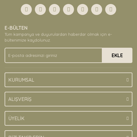
Görüş ve önerileriniz için teşekkür ederiz.
Yorum Yaz
Ürün resmi kalitesiz, bozuk veya görüntülenemiyor.
E-BÜLTEN
Ürün açıklamasında eksik bilgiler bulunuyor.
Tüm kampanya ve duyurulardan haberdar olmak için e-
Ürün bilgilerinde hatalar bulunuyor.
bültenimize kaydolunuz.
Ürün fiyatı diğer sitelerden daha pahalı.
EKLE
Bu ürüne benzer farklı alternatifler olmalı.
KURUMSAL
Gönder
ALIŞVERİŞ
ÜYELİK