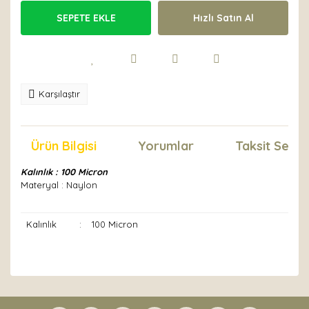
SEPETE EKLE
Hızlı Satın Al
Karşılaştır
Ürün Bilgisi
Yorumlar
Taksit Seçen
Kalınlık : 100 Micron
Materyal : Naylon
Kalınlık
:
100 Micron
Bu ürünün fiyat bilgisi, resim, ürün açıklamalarında ve
diğer konularda yetersiz gördüğünüz noktaları öneri
Bu ürüne ilk yorumu siz yapın!
formunu kullanarak tarafımıza iletebilirsiniz.