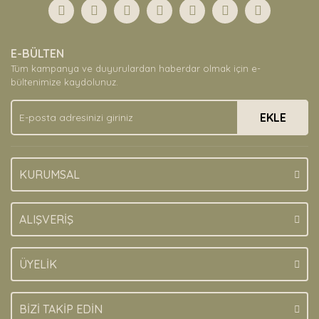
Görüş ve önerileriniz için teşekkür ederiz.
Yorum Yaz
Ürün resmi kalitesiz, bozuk veya görüntülenemiyor.
E-BÜLTEN
Ürün açıklamasında eksik bilgiler bulunuyor.
Tüm kampanya ve duyurulardan haberdar olmak için e-
Ürün bilgilerinde hatalar bulunuyor.
bültenimize kaydolunuz.
Ürün fiyatı diğer sitelerden daha pahalı.
EKLE
Bu ürüne benzer farklı alternatifler olmalı.
KURUMSAL
Gönder
ALIŞVERİŞ
ÜYELİK
BİZİ TAKİP EDİN