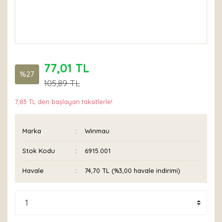
77,01 TL
%27
105,89 TL
7,83 TL den başlayan taksitlerle!
Marka
Winmau
Stok Kodu
6915.001
Havale
74,70 TL (%3,00 havale indirimi)