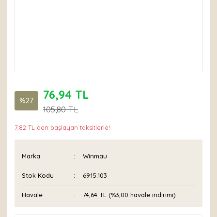
76,94 TL
%27
105,80 TL
7,82 TL den başlayan taksitlerle!
Marka
Winmau
Stok Kodu
6915.103
Havale
74,64 TL (%3,00 havale indirimi)