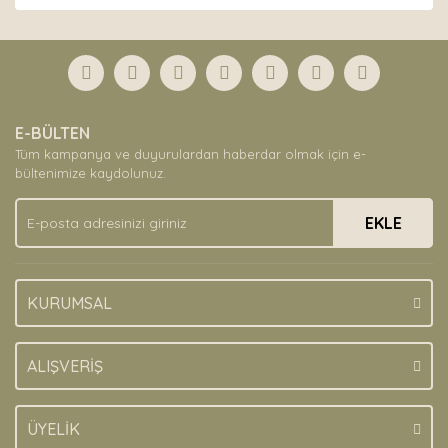
Bu ürünün fiyat bilgisi, resim, ürün açıklamalarında ve
diğer konularda yetersiz gördüğünüz noktaları öneri
Bu ürüne ilk yorumu siz yapın!
formunu kullanarak tarafımıza iletebilirsiniz.
Görüş ve önerileriniz için teşekkür ederiz.
Yorum Yaz
Ürün resmi kalitesiz, bozuk veya görüntülenemiyor.
E-BÜLTEN
Ürün açıklamasında eksik bilgiler bulunuyor.
Tüm kampanya ve duyurulardan haberdar olmak için e-
Ürün bilgilerinde hatalar bulunuyor.
bültenimize kaydolunuz.
Ürün fiyatı diğer sitelerden daha pahalı.
EKLE
Bu ürüne benzer farklı alternatifler olmalı.
KURUMSAL
Gönder
ALIŞVERİŞ
ÜYELİK