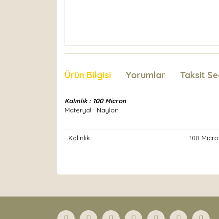
Ürün Bilgisi
Yorumlar
Taksit Se
Kalınlık : 100 Micron
Materyal : Naylon
Kalınlık
:
100 Micro
Bu ürünün fiyat bilgisi, resim, ürün açıklamaları
Görüş ve önerileriniz için teşekkür ederiz.
Ürün resmi kalitesiz, bozuk veya görüntülenemiyor
Ürün açıklamasında eksik bilgiler bulunuyor.