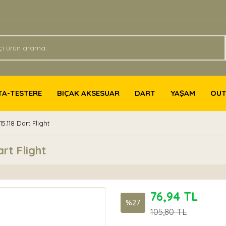
TA-TESTERE
BIÇAK AKSESUAR
DART
YAŞAM
OU
.118 Dart Flight
rt Flight
76,94 TL
%27
105,80 TL