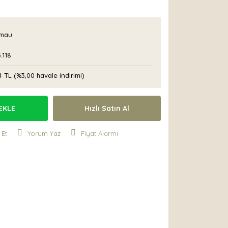
mau
.118
4 TL (%3,00 havale indirimi)
EKLE
Hızlı Satın Al
 Et
Yorum Yaz
Fiyat Alarmı