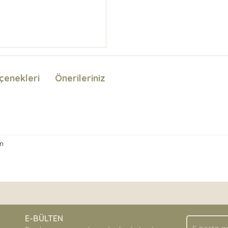
çenekleri
Önerileriniz
n
nda ve diğer konularda yetersiz gördüğünüz noktaları öneri formunu kullan
Bu ürüne ilk yorumu siz yapın!
.
E-BÜLTEN
Yorum Yaz