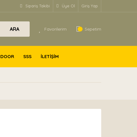
Sipariş Takibi
Üye Ol
Giriş Yap
ARA
Favorilerim
Sepetim
TDOOR
SSS
İLETİŞİM