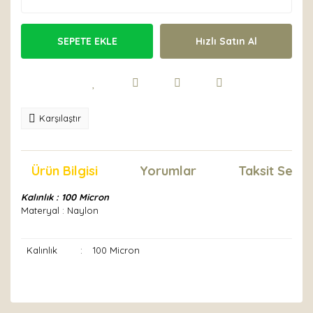
SEPETE EKLE
Hızlı Satın Al
Karşılaştır
Ürün Bilgisi
Yorumlar
Taksit Seçen
Kalınlık : 100 Micron
Materyal : Naylon
Kalınlık
:
100 Micron
Bu ürünün fiyat bilgisi, resim, ürün açıklamalarında ve
diğer konularda yetersiz gördüğünüz noktaları öneri