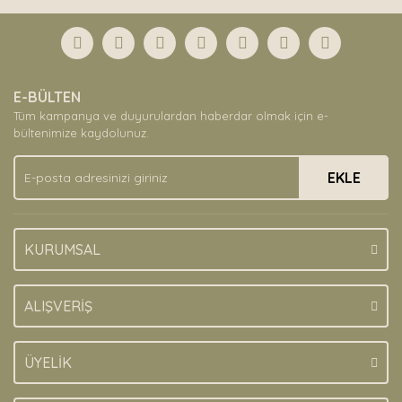
Bu ürüne ilk yorumu siz yapın!
formunu kullanarak tarafımıza iletebilirsiniz.
Görüş ve önerileriniz için teşekkür ederiz.
Yorum Yaz
Ürün resmi kalitesiz, bozuk veya görüntülenemiyor.
E-BÜLTEN
Ürün açıklamasında eksik bilgiler bulunuyor.
Tüm kampanya ve duyurulardan haberdar olmak için e-
Ürün bilgilerinde hatalar bulunuyor.
bültenimize kaydolunuz.
Ürün fiyatı diğer sitelerden daha pahalı.
EKLE
Bu ürüne benzer farklı alternatifler olmalı.
KURUMSAL
Gönder
ALIŞVERİŞ
ÜYELİK