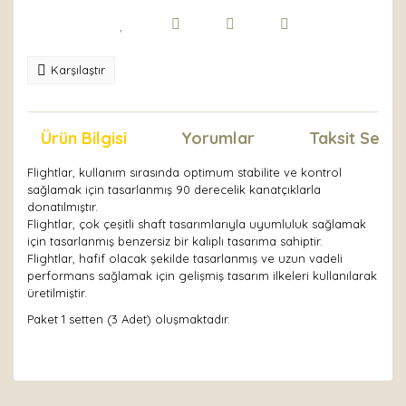
Karşılaştır
Ürün Bilgisi
Yorumlar
Taksit Seçen
Flightlar, kullanım sırasında optimum stabilite ve kontrol
sağlamak için tasarlanmış 90 derecelik kanatçıklarla
donatılmıştır.
Flightlar, çok çeşitli shaft tasarımlarıyla uyumluluk sağlamak
için tasarlanmış benzersiz bir kalıplı tasarıma sahiptir.
Flightlar, hafif olacak şekilde tasarlanmış ve uzun vadeli
performans sağlamak için gelişmiş tasarım ilkeleri kullanılarak
üretilmiştir.
Paket 1 setten (3 Adet) oluşmaktadır.
Bu ürünün fiyat bilgisi, resim, ürün açıklamalarında ve
diğer konularda yetersiz gördüğünüz noktaları öneri
Bu ürüne ilk yorumu siz yapın!