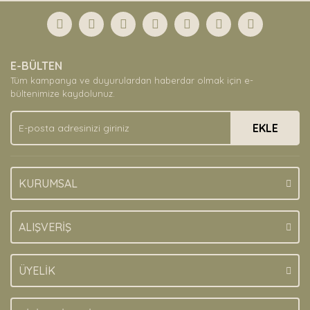
formunu kullanarak tarafımıza iletebilirsiniz.
Görüş ve önerileriniz için teşekkür ederiz.
Yorum Yaz
Ürün resmi kalitesiz, bozuk veya görüntülenemiyor.
E-BÜLTEN
Ürün açıklamasında eksik bilgiler bulunuyor.
Tüm kampanya ve duyurulardan haberdar olmak için e-
Ürün bilgilerinde hatalar bulunuyor.
bültenimize kaydolunuz.
Ürün fiyatı diğer sitelerden daha pahalı.
EKLE
Bu ürüne benzer farklı alternatifler olmalı.
KURUMSAL
Gönder
ALIŞVERİŞ
ÜYELİK