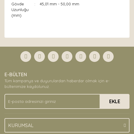
Gövde
:
45,01 mm - 50,00 mm
Uzunluğu
(mm)
Bu ürünün fiyat bilgisi, resim, ürün açıklamalarında ve
diğer konularda yetersiz gördüğünüz noktaları öneri
Bu ürüne ilk yorumu siz yapın!
formunu kullanarak tarafımıza iletebilirsiniz.
Görüş ve önerileriniz için teşekkür ederiz.
Yorum Yaz
Ürün resmi kalitesiz, bozuk veya görüntülenemiyor.
E-BÜLTEN
Ürün açıklamasında eksik bilgiler bulunuyor.
Tüm kampanya ve duyurulardan haberdar olmak için e-
Ürün bilgilerinde hatalar bulunuyor.
bültenimize kaydolunuz.
Ürün fiyatı diğer sitelerden daha pahalı.
EKLE
Bu ürüne benzer farklı alternatifler olmalı.
KURUMSAL