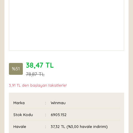
38,47 TL
%51
78,87 TL
3,91 TL den başlayan taksitlerle!
Marka
Winmau
Stok Kodu
6905.152
Havale
37,32 TL (%3,00 havale indirimi)