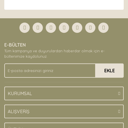
Bu ürünün fiyat bilgisi, resim, ürün açıklamalarında ve
diğer konularda yetersiz gördüğünüz noktaları öneri
Bu ürüne ilk yorumu siz yapın!
formunu kullanarak tarafımıza iletebilirsiniz.
Görüş ve önerileriniz için teşekkür ederiz.
Yorum Yaz
Ürün resmi kalitesiz, bozuk veya görüntülenemiyor.
E-BÜLTEN
Ürün açıklamasında eksik bilgiler bulunuyor.
Tüm kampanya ve duyurulardan haberdar olmak için e-
Ürün bilgilerinde hatalar bulunuyor.
bültenimize kaydolunuz.
Ürün fiyatı diğer sitelerden daha pahalı.
EKLE
Bu ürüne benzer farklı alternatifler olmalı.
KURUMSAL
Gönder
ALIŞVERİŞ