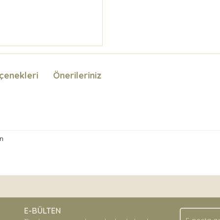
çenekleri
Önerileriniz
n
nda ve diğer konularda yetersiz gördüğünüz noktaları öneri formunu kullan
Bu ürüne ilk yorumu siz yapın!
.
E-BÜLTEN
Yorum Yaz