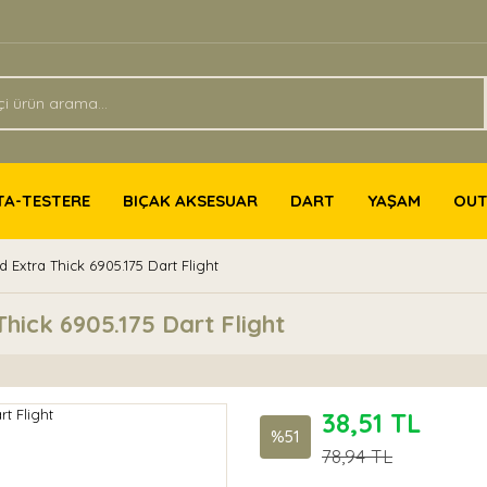
TA-TESTERE
BIÇAK AKSESUAR
DART
YAŞAM
OU
Extra Thick 6905.175 Dart Flight
ick 6905.175 Dart Flight
38,51 TL
%51
78,94 TL