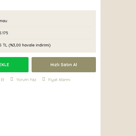
mau
.175
5 TL (%3,00 havale indirimi)
EKLE
Hızlı Satın Al
 Et
Yorum Yaz
Fiyat Alarmı