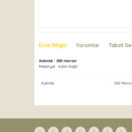
Ürün Bilgisi
Yorumlar
Taksit Se
Kalınlık : 100 micron
Materyal : Kalın kağıt
Kalınlık
:
100 Micro
Bu ürünün fiyat bilgisi, resim, ürün açıklamaları
Görüş ve önerileriniz için teşekkür ederiz.
Ürün resmi kalitesiz, bozuk veya görüntülenemiyor
Ürün açıklamasında eksik bilgiler bulunuyor.