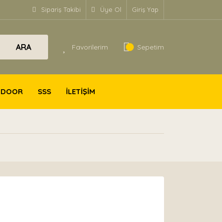
Sipariş Takibi
Üye Ol
Giriş Yap
ARA
Favorilerim
Sepetim
TDOOR
SSS
İLETİŞİM