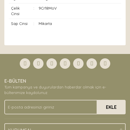
Çelik
:
9Cr18MoV
Cinsi
Sap Cinsi
:
Mikarta
Bu ürünün fiyat bilgisi, resim, ürün açıklamalarında ve
diğer konularda yetersiz gördüğünüz noktaları öneri
Bu ürüne ilk yorumu siz yapın!
formunu kullanarak tarafımıza iletebilirsiniz.
Görüş ve önerileriniz için teşekkür ederiz.
Yorum Yaz
Ürün resmi kalitesiz, bozuk veya görüntülenemiyor.
E-BÜLTEN
Ürün açıklamasında eksik bilgiler bulunuyor.
Tüm kampanya ve duyurulardan haberdar olmak için e-
Ürün bilgilerinde hatalar bulunuyor.
bültenimize kaydolunuz.
Ürün fiyatı diğer sitelerden daha pahalı.
EKLE
Bu ürüne benzer farklı alternatifler olmalı.