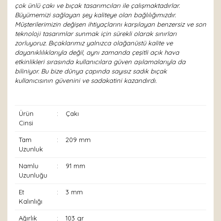
çok ünlü çakı ve bıçak tasarımcıları ile çalışmaktadırlar.
Büyümemizi sağlayan şey kaliteye olan bağlılığımızdır.
Müşterilerimizin değişen ihtiyaçlarını karşılayan benzersiz ve son
teknoloji tasarımlar sunmak için sürekli olarak sınırları
zorluyoruz. Bıçaklarımız yalnızca olağanüstü kalite ve
dayanıklılıklarıyla değil, aynı zamanda çeşitli açık hava
etkinlikleri sırasında kullanıcılara güven aşılamalarıyla da
biliniyor. Bu bize dünya çapında sayısız sadık bıçak
kullanıcısının güvenini ve sadakatini kazandırdı.
Ürün
:
Çakı
Cinsi
Tam
:
209 mm
Uzunluk
Namlu
:
91 mm
Uzunluğu
Et
:
3 mm
Kalınlığı
Ağırlık
:
103 gr