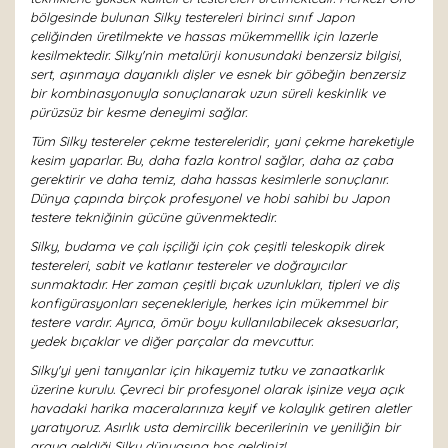
bölgesinde bulunan Silky testereleri birinci sınıf Japon
çeliğinden üretilmekte ve hassas mükemmellik için lazerle
kesilmektedir. Silky'nin metalürji konusundaki benzersiz bilgisi,
sert, aşınmaya dayanıklı dişler ve esnek bir göbeğin benzersiz
bir kombinasyonuyla sonuçlanarak uzun süreli keskinlik ve
pürüzsüz bir kesme deneyimi sağlar.
Tüm Silky testereler çekme testereleridir, yani çekme hareketiyle
kesim yaparlar. Bu, daha fazla kontrol sağlar, daha az çaba
gerektirir ve daha temiz, daha hassas kesimlerle sonuçlanır.
Dünya çapında birçok profesyonel ve hobi sahibi bu Japon
testere tekniğinin gücüne güvenmektedir.
Silky, budama ve çalı işçiliği için çok çeşitli teleskopik direk
testereleri, sabit ve katlanır testereler ve doğrayıcılar
sunmaktadır. Her zaman çeşitli bıçak uzunlukları, tipleri ve diş
konfigürasyonları seçenekleriyle, herkes için mükemmel bir
testere vardır. Ayrıca, ömür boyu kullanılabilecek aksesuarlar,
yedek bıçaklar ve diğer parçalar da mevcuttur.
Silky'yi yeni tanıyanlar için hikayemiz tutku ve zanaatkarlık
üzerine kurulu. Çevreci bir profesyonel olarak işinize veya açık
havadaki harika maceralarınıza keyif ve kolaylık getiren aletler
yaratıyoruz. Asırlık usta demircilik becerilerinin ve yeniliğin bir
araya geldiği Silky dünyasına hoş geldiniz!