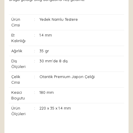
Ürün
:
Yedek Namlu Testere
Cinsi
Et
:
1.4 mm
Kalınlığı
Ağırlık
:
35 gr
Diş
:
30 mm’de 8 diş
Ölçüleri
Çelik
:
Otantik Premium Japon Çeliği
Cinsi
Kesici
:
180 mm
Boyutu
Ürün
:
220 x 35 x 1.4 mm
Ölçüleri