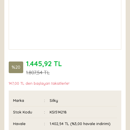
1.445,92 TL
%20
1.807,54 TL
147,00 TL den başlayan taksitlerle!
Marka
Silky
Stok Kodu
KSI514218
Havale
1.402,54 TL (%3,00 havale indirimi)