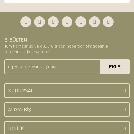
Bu ürünün fiyat bilgisi, resim, ürün açıklamalarında ve
diğer konularda yetersiz gördüğünüz noktaları öneri
Bu ürüne ilk yorumu siz yapın!
formunu kullanarak tarafımıza iletebilirsiniz.
Görüş ve önerileriniz için teşekkür ederiz.
Yorum Yaz
Ürün resmi kalitesiz, bozuk veya görüntülenemiyor.
E-BÜLTEN
Ürün açıklamasında eksik bilgiler bulunuyor.
Tüm kampanya ve duyurulardan haberdar olmak için e-
Ürün bilgilerinde hatalar bulunuyor.
bültenimize kaydolunuz.
Ürün fiyatı diğer sitelerden daha pahalı.
EKLE
Bu ürüne benzer farklı alternatifler olmalı.
KURUMSAL
Gönder
ALIŞVERİŞ
ÜYELİK