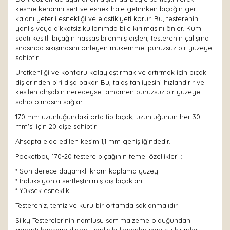
kesme kenarını sert ve esnek hale getirirken bıçağın geri
kalanı yeterli esnekliği ve elastikiyeti korur. Bu, testerenin
yanlış veya dikkatsiz kullanımda bile kırılmasını önler. Kum
saati kesitli bıçağın hassas bilenmiş dişleri, testerenin çalışma
sırasında sıkışmasını önleyen mükemmel pürüzsüz bir yüzeye
sahiptir.
Üretkenliği ve konforu kolaylaştırmak ve artırmak için bıçak
dişlerinden biri dışa bakar. Bu, talaş tahliyesini hızlandırır ve
kesilen ahşabın neredeyse tamamen pürüzsüz bir yüzeye
sahip olmasını sağlar.
170 mm uzunluğundaki orta tip bıçak, uzunluğunun her 30
mm'si için 20 dişe sahiptir.
Ahşapta elde edilen kesim 1,1 mm genişliğindedir.
Pocketboy 170-20 testere bıçağının temel özellikleri :
* Son derece dayanıklı krom kaplama yüzey
* İndüksiyonla sertleştirilmiş diş bıçakları
* Yüksek esneklik
Testereniz, temiz ve kuru bir ortamda saklanmalıdır.
Silky Testerelerinin namlusu sarf malzeme olduğundan