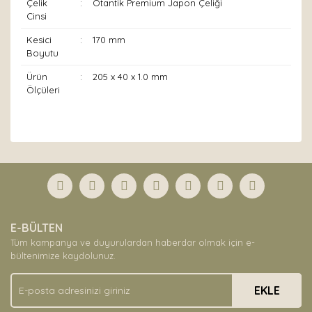
Çelik
:
Otantik Premium Japon Çeliği
Cinsi
Kesici
:
170 mm
Boyutu
Ürün
:
205 x 40 x 1.0 mm
Ölçüleri
Bu ürünün fiyat bilgisi, resim, ürün açıklamalarında ve
diğer konularda yetersiz gördüğünüz noktaları öneri
Bu ürüne ilk yorumu siz yapın!
formunu kullanarak tarafımıza iletebilirsiniz.
Görüş ve önerileriniz için teşekkür ederiz.
Yorum Yaz
Ürün resmi kalitesiz, bozuk veya görüntülenemiyor.
E-BÜLTEN
Ürün açıklamasında eksik bilgiler bulunuyor.
Tüm kampanya ve duyurulardan haberdar olmak için e-
Ürün bilgilerinde hatalar bulunuyor.
bültenimize kaydolunuz.
Ürün fiyatı diğer sitelerden daha pahalı.
EKLE
Bu ürüne benzer farklı alternatifler olmalı.