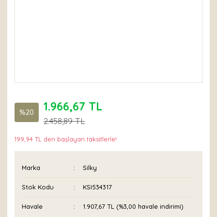
1.966,67 TL
%20
2.458,89 TL
199,94 TL den başlayan taksitlerle!
Marka
Silky
Stok Kodu
KSI534317
Havale
1.907,67 TL (%3,00 havale indirimi)