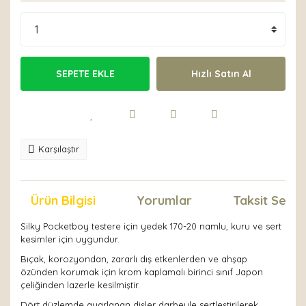
SEPETE EKLE
Hızlı Satın Al
Karşılaştır
Ürün Bilgisi
Yorumlar
Taksit Seçen
Silky Pocketboy testere için yedek 170-20 namlu, kuru ve sert
kesimler için uygundur.
Bıçak, korozyondan, zararlı dış etkenlerden ve ahşap
özünden korumak için krom kaplamalı birinci sınıf Japon
çeliğinden lazerle kesilmiştir.
Dört düzlemde ayarlanan dişler darbeyle sertleştirilerek