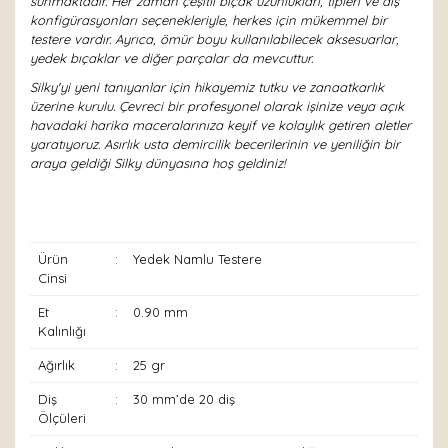
sunmaktadır. Her zaman çeşitli bıçak uzunlukları, tipleri ve diş
konfigürasyonları seçenekleriyle, herkes için mükemmel bir
testere vardır. Ayrıca, ömür boyu kullanılabilecek aksesuarlar,
yedek bıçaklar ve diğer parçalar da mevcuttur.
Silky'yi yeni tanıyanlar için hikayemiz tutku ve zanaatkarlık
üzerine kurulu. Çevreci bir profesyonel olarak işinize veya açık
havadaki harika maceralarınıza keyif ve kolaylık getiren aletler
yaratıyoruz. Asırlık usta demircilik becerilerinin ve yeniliğin bir
araya geldiği Silky dünyasına hoş geldiniz!
Ürün
:
Yedek Namlu Testere
Cinsi
Et
:
0.90 mm
Kalınlığı
Ağırlık
:
25 gr
Diş
:
30 mm’de 20 diş
Ölçüleri