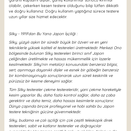
garanti kapsamı dışıdır, yanlış kullanımlar sonucu kırımlar
olabilir, çekerken kesen testere olduğunu bilip lütfen dikkatli
ve doğru kullanınız. Doğru kullanım yaptığınız sürece testere
uzun yıllar size hizmet edecektir.
Silky - 1919'dan Bu Yana Japon İşçiliği :
Silky, yüzyılı aşkın bir süredir büyük bir özveri ve en yeni
tekniklerle yüksek kaliteli el testereleri üretmektedir. Merkezi Ono
bölgesinde bulunan Silky testereleri birinci sınıf Japon
çeliğinden üretilmekte ve hassas mükemmellik için lazerle
kesilmektedir. Silky'nin metalürji konusundaki benzersiz bilgisi,
sert, aşınmaya dayanıklı dişler ve esnek bir göbeğin benzersiz
bir kombinasyonuyla sonuçlanarak uzun süreli keskinlik ve
pürüzsüz bir kesme deneyimi sağlar.
Tüm Silky testereler çekme testereleridir, yani çekme hareketiyle
kesim yaparlar. Bu, daha fazla kontrol sağlar, daha az çaba
gerektirir ve daha temiz, daha hassas kesimlerle sonuçlanır.
Dünya çapında birçok profesyonel ve hobi sahibi bu Japon
testere tekniğinin gücüne güvenmektedir.
Silky, budama ve çalı işçiliği için çok çeşitli teleskopik direk
testereleri, sabit ve katlanır testereler ve doğrayıcılar