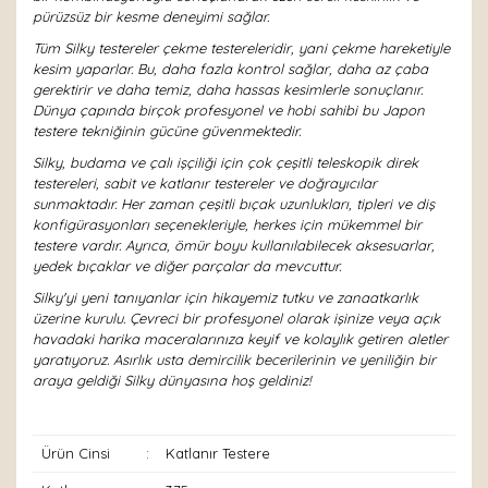
pürüzsüz bir kesme deneyimi sağlar.
Tüm Silky testereler çekme testereleridir, yani çekme hareketiyle
kesim yaparlar. Bu, daha fazla kontrol sağlar, daha az çaba
gerektirir ve daha temiz, daha hassas kesimlerle sonuçlanır.
Dünya çapında birçok profesyonel ve hobi sahibi bu Japon
testere tekniğinin gücüne güvenmektedir.
Silky, budama ve çalı işçiliği için çok çeşitli teleskopik direk
testereleri, sabit ve katlanır testereler ve doğrayıcılar
sunmaktadır. Her zaman çeşitli bıçak uzunlukları, tipleri ve diş
konfigürasyonları seçenekleriyle, herkes için mükemmel bir
testere vardır. Ayrıca, ömür boyu kullanılabilecek aksesuarlar,
yedek bıçaklar ve diğer parçalar da mevcuttur.
Silky'yi yeni tanıyanlar için hikayemiz tutku ve zanaatkarlık
üzerine kurulu. Çevreci bir profesyonel olarak işinize veya açık
havadaki harika maceralarınıza keyif ve kolaylık getiren aletler
yaratıyoruz. Asırlık usta demircilik becerilerinin ve yeniliğin bir
araya geldiği Silky dünyasına hoş geldiniz!
Ürün Cinsi
:
Katlanır Testere