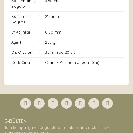
Katlanmamış
:
375 mm
Boyutu
Katlanmış
:
210 mm
Boyutu
Et Kalınlığı
:
0.90 mm
Ağırlık
:
205 gr
Diş Ölçüleri
:
30 mm’de 20 diş
Çelik Cinsi
:
Otantik Premium Japon Çeliği
Bu ürünün fiyat bilgisi, resim, ürün açıklamalarında ve
diğer konularda yetersiz gördüğünüz noktaları öneri
Bu ürüne ilk yorumu siz yapın!
formunu kullanarak tarafımıza iletebilirsiniz.
Görüş ve önerileriniz için teşekkür ederiz.
Yorum Yaz
Ürün resmi kalitesiz, bozuk veya görüntülenemiyor.
E-BÜLTEN
Ürün açıklamasında eksik bilgiler bulunuyor.
Tüm kampanya ve duyurulardan haberdar olmak için e-
Ürün bilgilerinde hatalar bulunuyor.