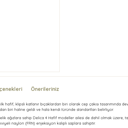
çenekleri
Önerileriniz
lk hafif, klipsli katlanır bıçaklardan biri olarak cep çakısı tasarımında d
an biri haline geldi ve hala kendi türünde standartları belirliyor.
lik ağızlara sahip Delica 4 Hafif modeller ailesi de dahil olmak üzere, 
viyeli naylon (FRN) enjeksiyon kalıplı saplara sahiptir.