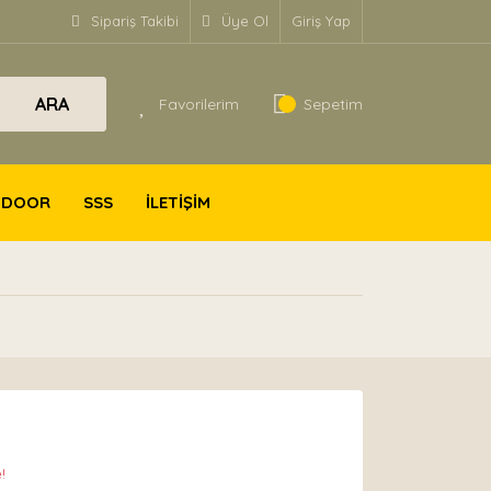
Sipariş Takibi
Üye Ol
Giriş Yap
ARA
Favorilerim
Sepetim
TDOOR
SSS
İLETİŞİM
!