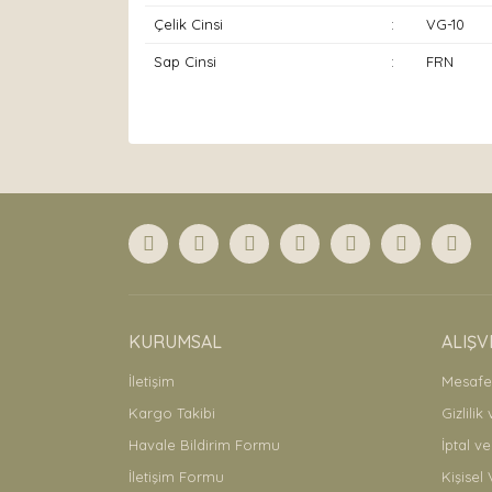
Çelik Cinsi
:
VG-10
Sap Cinsi
:
FRN
Bu ürünün fiyat bilgisi, resim, ürün açıklamaları
Görüş ve önerileriniz için teşekkür ederiz.
Ürün resmi kalitesiz, bozuk veya görüntülenemiyor
Ürün açıklamasında eksik bilgiler bulunuyor.
Ürün bilgilerinde hatalar bulunuyor.
Ürün fiyatı diğer sitelerden daha pahalı.
Bu ürüne benzer farklı alternatifler olmalı.
KURUMSAL
ALIŞV
İletişim
Mesafel
Kargo Takibi
Gizlilik
Havale Bildirim Formu
İptal ve
İletişim Formu
Kişisel 