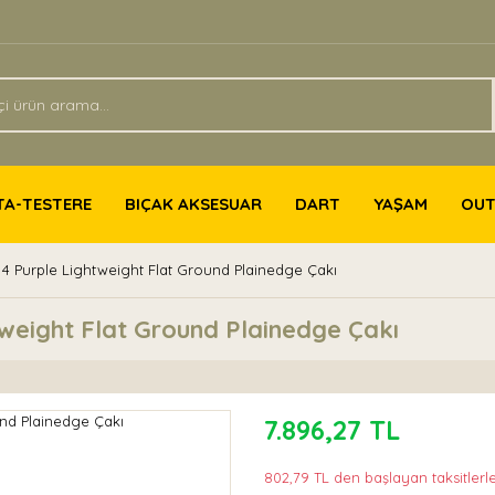
TA-TESTERE
BIÇAK AKSESUAR
DART
YAŞAM
OU
4 Purple Lightweight Flat Ground Plainedge Çakı
weight Flat Ground Plainedge Çakı
7.896,27 TL
802,79 TL den başlayan taksitlerle