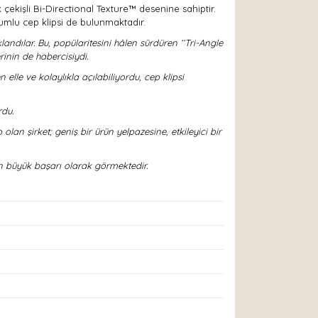
k çekişli Bi-Directional Texture™ desenine sahiptir.
umlu cep klipsi de bulunmaktadır.
andılar. Bu, popülaritesini hâlen sürdüren ‘‘Tri-Angle
rinin de habercisiydi.
lle ve kolaylıkla açılabiliyordu, cep klipsi
rdu.
an şirket; geniş bir ürün yelpazesine, etkileyici bir
n büyük başarı olarak görmektedir.