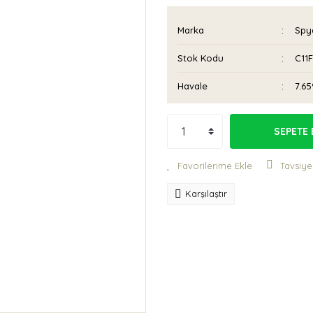
Marka
Spy
Stok Kodu
C11
Havale
7.65
SEPETE 
Tavsiye
Karşılaştır