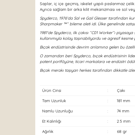
Saplar, iç içe geçmiş, iskelet yapılı paslanmaz çelik
Ayrıca sağlam bir arka kilit mekanizması ve sol ve
Spyderco, 1976'da Sal ve Gail Glesser tarafından kuru
Sharpmaker ™’’ bileme aleti idi. Ülke genelinde satışa
1981'de Spyderco, ilk çakısı ‘‘C01 Worker’’ı piyasay
kullanımıyla kolay taşınabiliyordu ve agresif kesme per
Bıçak endüstrisinde devrim anlamına gelen bu özell
O zamandan beri Spyderco, bıçak endüstrisinin liderle
patent portföyüne, ticari markalara ve endüstri ödül
Bıçak merakı taşıyan herkes tarafından dikkatle izl
Ürün Cinsi
:
Çakı
Tam Uzunluk
:
181 mm
Namlu Uzunluğu
:
74 mm
Et Kalınlığı
:
2.5 mm
Ağırlık
:
68 gr