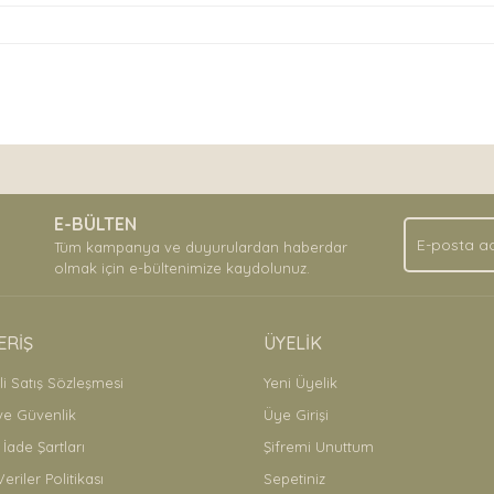
nda ve diğer konularda yetersiz gördüğünüz noktaları öneri formunu kullan
Bu ürüne ilk yorumu siz yapın!
.
E-BÜLTEN
Yorum Yaz
Tüm kampanya ve duyurulardan haberdar
olmak için e-bültenimize kaydolunuz.
ERİŞ
ÜYELİK
i Satış Sözleşmesi
Yeni Üyelik
 ve Güvenlik
Üye Girişi
 İade Şartları
Şifremi Unuttum
Veriler Politikası
Sepetiniz
Gönder