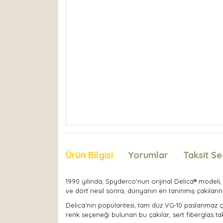
Ürün Bilgisi
Yorumlar
Taksit Se
1990 yılında, Spyderco'nun orijinal Delica® modeli, i
ve dört nesil sonra, dünyanın en tanınmış çakılarınd
Delica'nın popülaritesi, tam düz VG-10 paslanmaz çe
renk seçeneği bulunan bu çakılar, sert fiberglas tak