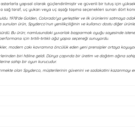
 astarlarla yapısal olarak güçlendirilmiştir ve güvenli bir tutuş için yükse
ya sağ taraf, uç yukarı veya uç aşağı taşıma seçenekleri sunan dört kon
ldu. 1978'de Golden, Colorado'ya yerleştiler ve ilk ürünlerini satmaya odakl
 sunulan ürün, Spyderco’nun yenilikçiliğinin ve kullanıcı dostu diğer ürünle
a sürdü. Bu ürün; namlusundaki yuvarlak başparmak oyuğu sayesinde istenen e
formansı için tırtıllı-tırtıklı ağız yapısı seçeneği sunuyordu.
ikler, modern çakı kavramına öncülük eden yeni prensipler ortaya koyuyo
rinden biri hâline geldi. Dünya çapında bir üretim ve dağıtım ağına sahip ol
lerine sahip bir oyun kurucudur.
enmekte olan Spyderco, müşterilerinin güvenini ve sadakatini kazanmayı e