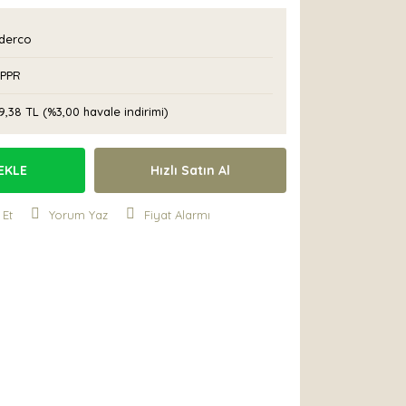
derco
FPPR
9,38 TL (%3,00 havale indirimi)
EKLE
Hızlı Satın Al
 Et
Yorum Yaz
Fiyat Alarmı