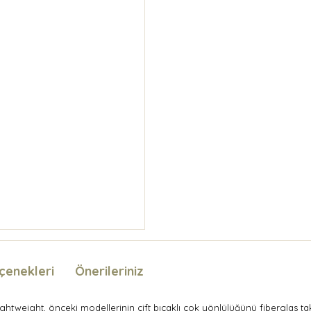
çenekleri
Önerileriniz
ghtweight, önceki modellerinin çift bıçaklı çok yönlülüğünü fiberglas tak