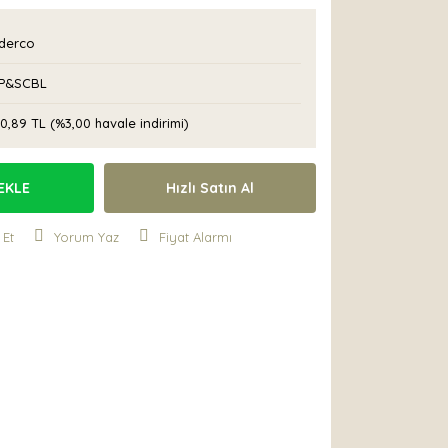
derco
P&SCBL
0,89 TL (%3,00 havale indirimi)
EKLE
Hızlı Satın Al
 Et
Yorum Yaz
Fiyat Alarmı