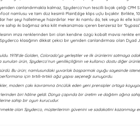
yeniden canlandırmakla kalmaz, Spyderco'nun tescilli bıçak çeliği CPM SPY2
foot namlusu ve tam düz kesimli PlainEdge klips uçlu bıçaktır. Birlikte, 1
ar her şeyi halletmeye hazırdırlar. Her iki namlu da, tek veya iki elle 
re sahip iki bağımsız arka kilit mekanizması içeren benzersiz bir “bypass” 
esinin imza renklerinden biri olan kendine özgü kobalt mavisi renkte enj
pyderco klasiğinin dikkat çekici bir yeniden canlandırması olan Dyad Jr
ldu. 1978'de Golden, Colorado'ya yerleştiler ve ilk ürünlerini satmaya odakl
 sunulan ürün, Spyderco’nun yenilikçiliğinin ve kullanıcı dostu diğer ürünle
a sürdü. Bu ürün; namlusundaki yuvarlak başparmak oyuğu sayesinde istenen e
formansı için tırtıllı-tırtıklı ağız yapısı seçeneği sunuyordu.
ikler, modern çakı kavramına öncülük eden yeni prensipler ortaya koyuyo
rinden biri hâline geldi. Dünya çapında bir üretim ve dağıtım ağına sahip ol
lerine sahip bir oyun kurucudur.
enmekte olan Spyderco, müşterilerinin güvenini ve sadakatini kazanmayı e