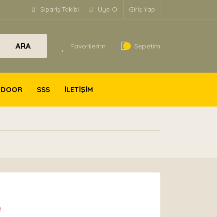
Sipariş Takibi
Üye Ol
Giriş Yap
ARA
Favorilerim
Sepetim
TDOOR
SSS
İLETİŞİM
!