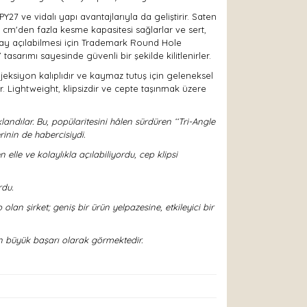
7 ve vidalı yapı avantajlarıyla da geliştirir. Saten
0 cm'den fazla kesme kapasitesi sağlarlar ve sert,
kolay açılabilmesi için Trademark Round Hole
tasarımı sayesinde güvenli bir şekilde kilitlenirler.
eksiyon kalıplıdır ve kaymaz tutuş için geleneksel
. Lightweight, klipsizdir ve cepte taşınmak üzere
andılar. Bu, popülaritesini hâlen sürdüren ‘‘Tri-Angle
rinin de habercisiydi.
lle ve kolaylıkla açılabiliyordu, cep klipsi
rdu.
an şirket; geniş bir ürün yelpazesine, etkileyici bir
n büyük başarı olarak görmektedir.