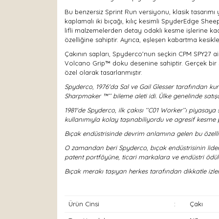
Bu benzersiz Sprint Run versiyonu, klasik tasarımı 
kaplamalı iki bıçağı, kılıç kesimli SpyderEdge Sheep
lifli malzemelerden detay odaklı kesme işlerine kad
özelliğine sahiptir. Ayrıca, eşleşen kabartma kesikle
Çakının sapları, Spyderco'nun seçkin CPM SPY27 ail
Volcano Grip™ doku desenine sahiptir. Gerçek bir S
özel olarak tasarlanmıştır.
Spyderco, 1976'da Sal ve Gail Glesser tarafından kuru
Sharpmaker ™’’ bileme aleti idi. Ülke genelinde satışa
1981'de Spyderco, ilk çakısı ‘‘C01 Worker’’ı piyasay
kullanımıyla kolay taşınabiliyordu ve agresif kesme per
Bıçak endüstrisinde devrim anlamına gelen bu özell
O zamandan beri Spyderco, bıçak endüstrisinin liderle
patent portföyüne, ticari markalara ve endüstri ödül
Bıçak merakı taşıyan herkes tarafından dikkatle izl
Ürün Cinsi
:
Çakı