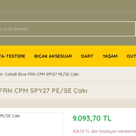
TA-TESTERE
BIÇAK AKSESUAR
DART
YAŞAM
OU
r. Cobalt Blue FRN CPM SPY27 PE/SE Çakı
e FRN CPM SPY27 PE/SE Çakı
9.093,70 TL
924,53 TL den başlayan taksitlerle