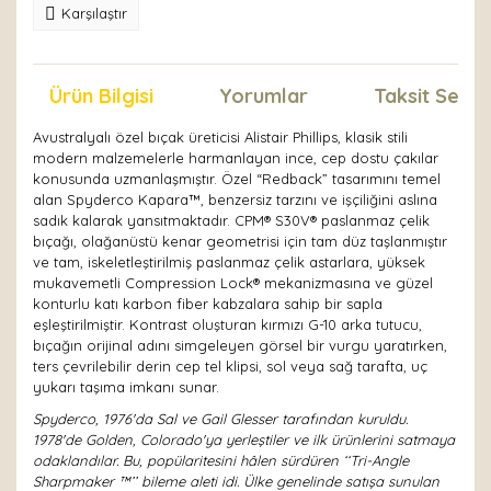
Karşılaştır
Ürün Bilgisi
Yorumlar
Taksit Seçen
Avustralyalı özel bıçak üreticisi Alistair Phillips, klasik stili
modern malzemelerle harmanlayan ince, cep dostu çakılar
konusunda uzmanlaşmıştır. Özel “Redback” tasarımını temel
alan Spyderco Kapara™, benzersiz tarzını ve işçiliğini aslına
sadık kalarak yansıtmaktadır. CPM® S30V® paslanmaz çelik
bıçağı, olağanüstü kenar geometrisi için tam düz taşlanmıştır
ve tam, iskeletleştirilmiş paslanmaz çelik astarlara, yüksek
mukavemetli Compression Lock® mekanizmasına ve güzel
konturlu katı karbon fiber kabzalara sahip bir sapla
eşleştirilmiştir. Kontrast oluşturan kırmızı G-10 arka tutucu,
bıçağın orijinal adını simgeleyen görsel bir vurgu yaratırken,
ters çevrilebilir derin cep tel klipsi, sol veya sağ tarafta, uç
yukarı taşıma imkanı sunar.
Spyderco, 1976'da Sal ve Gail Glesser tarafından kuruldu.
1978'de Golden, Colorado'ya yerleştiler ve ilk ürünlerini satmaya
odaklandılar. Bu, popülaritesini hâlen sürdüren ‘‘Tri-Angle
Sharpmaker ™’’ bileme aleti idi. Ülke genelinde satışa sunulan