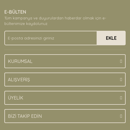
Yorum Yaz
Ürün resmi kalitesiz, bozuk veya görüntülenemiyor.
E-BÜLTEN
Ürün açıklamasında eksik bilgiler bulunuyor.
Tüm kampanya ve duyurulardan haberdar olmak için e-
Ürün bilgilerinde hatalar bulunuyor.
bültenimize kaydolunuz.
Ürün fiyatı diğer sitelerden daha pahalı.
EKLE
Bu ürüne benzer farklı alternatifler olmalı.
KURUMSAL
Gönder
ALIŞVERİŞ
ÜYELİK
BİZİ TAKİP EDİN