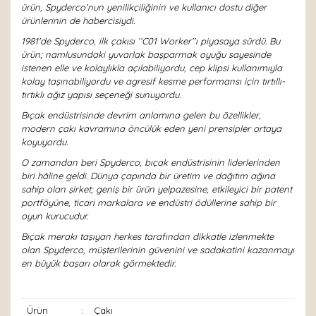
ürün, Spyderco’nun yenilikçiliğinin ve kullanıcı dostu diğer
ürünlerinin de habercisiydi.
1981'de Spyderco, ilk çakısı ‘‘C01 Worker’’ı piyasaya sürdü. Bu
ürün; namlusundaki yuvarlak başparmak oyuğu sayesinde
istenen elle ve kolaylıkla açılabiliyordu, cep klipsi kullanımıyla
kolay taşınabiliyordu ve agresif kesme performansı için tırtıllı-
tırtıklı ağız yapısı seçeneği sunuyordu.
Bıçak endüstrisinde devrim anlamına gelen bu özellikler,
modern çakı kavramına öncülük eden yeni prensipler ortaya
koyuyordu.
O zamandan beri Spyderco, bıçak endüstrisinin liderlerinden
biri hâline geldi. Dünya çapında bir üretim ve dağıtım ağına
sahip olan şirket; geniş bir ürün yelpazesine, etkileyici bir patent
portföyüne, ticari markalara ve endüstri ödüllerine sahip bir
oyun kurucudur.
Bıçak merakı taşıyan herkes tarafından dikkatle izlenmekte
olan Spyderco, müşterilerinin güvenini ve sadakatini kazanmayı
en büyük başarı olarak görmektedir.
Ürün
:
Çakı