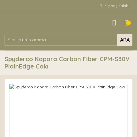
Sipariş Takibi
ARA
Spyderco Kapara Carbon Fiber CPM-S30V
PlainEdge Çakı