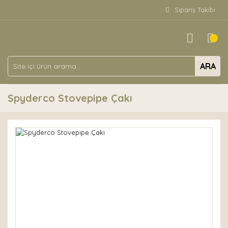
Sipariş Takibi
ARA
Spyderco Stovepipe Çakı