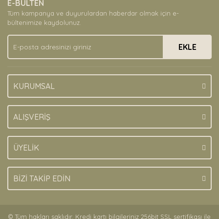
E-BÜLTEN
Ürün açıklamasında eksik bilgiler bulunuyor.
Tüm kampanya ve duyurulardan haberdar olmak için e-
Ürün bilgilerinde hatalar bulunuyor.
bültenimize kaydolunuz.
Ürün fiyatı diğer sitelerden daha pahalı.
EKLE
Bu ürüne benzer farklı alternatifler olmalı.
KURUMSAL
Gönder
ALIŞVERİŞ
ÜYELİK
BİZİ TAKİP EDİN
© Tüm hakları saklıdır. Kredi kartı bilgileriniz 256bit SSL sertifikası ile