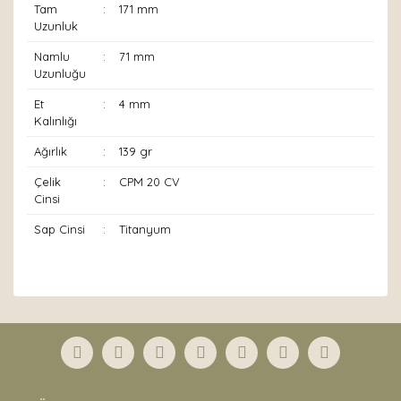
Tam
:
171 mm
Uzunluk
Namlu
:
71 mm
Uzunluğu
Et
:
4 mm
Kalınlığı
Ağırlık
:
139 gr
Çelik
:
CPM 20 CV
Cinsi
Sap Cinsi
:
Titanyum
Bu ürünün fiyat bilgisi, resim, ürün açıklamalarında ve
diğer konularda yetersiz gördüğünüz noktaları öneri
Bu ürüne ilk yorumu siz yapın!
formunu kullanarak tarafımıza iletebilirsiniz.
Görüş ve önerileriniz için teşekkür ederiz.
Yorum Yaz
Ürün resmi kalitesiz, bozuk veya görüntülenemiyor.