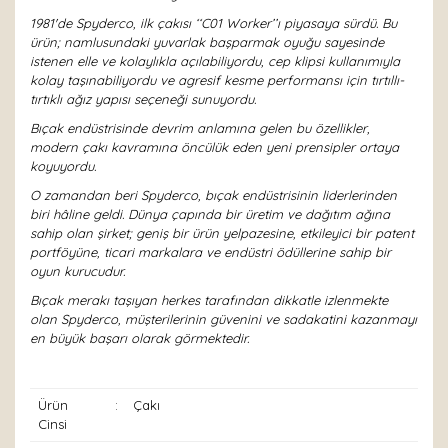
1981'de Spyderco, ilk çakısı ‘‘C01 Worker’’ı piyasaya sürdü. Bu
ürün; namlusundaki yuvarlak başparmak oyuğu sayesinde
istenen elle ve kolaylıkla açılabiliyordu, cep klipsi kullanımıyla
kolay taşınabiliyordu ve agresif kesme performansı için tırtıllı-
tırtıklı ağız yapısı seçeneği sunuyordu.
Bıçak endüstrisinde devrim anlamına gelen bu özellikler,
modern çakı kavramına öncülük eden yeni prensipler ortaya
koyuyordu.
O zamandan beri Spyderco, bıçak endüstrisinin liderlerinden
biri hâline geldi. Dünya çapında bir üretim ve dağıtım ağına
sahip olan şirket; geniş bir ürün yelpazesine, etkileyici bir patent
portföyüne, ticari markalara ve endüstri ödüllerine sahip bir
oyun kurucudur.
Bıçak merakı taşıyan herkes tarafından dikkatle izlenmekte
olan Spyderco, müşterilerinin güvenini ve sadakatini kazanmayı
en büyük başarı olarak görmektedir.
Ürün
:
Çakı
Cinsi