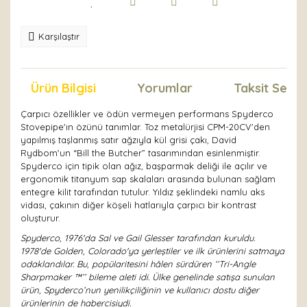
Karşılaştır
Ürün Bilgisi
Yorumlar
Taksit Seçen
Çarpıcı özellikler ve ödün vermeyen performans Spyderco
Stovepipe'ın özünü tanımlar. Toz metalürjisi CPM-20CV'den
yapılmış taşlanmış satır ağzıyla kül grisi çakı, David
Rydbom'un “Bill the Butcher” tasarımından esinlenmiştir.
Spyderco için tipik olan ağız, başparmak deliği ile açılır ve
ergonomik titanyum sap skalaları arasında bulunan sağlam
entegre kilit tarafından tutulur. Yıldız şeklindeki namlu aks
vidası, çakının diğer köşeli hatlarıyla çarpıcı bir kontrast
oluşturur.
Spyderco, 1976'da Sal ve Gail Glesser tarafından kuruldu.
1978'de Golden, Colorado'ya yerleştiler ve ilk ürünlerini satmaya
odaklandılar. Bu, popülaritesini hâlen sürdüren ‘‘Tri-Angle
Sharpmaker ™’’ bileme aleti idi. Ülke genelinde satışa sunulan
ürün, Spyderco’nun yenilikçiliğinin ve kullanıcı dostu diğer
ürünlerinin de habercisiydi.