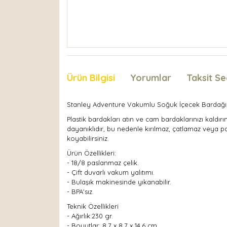
Ürün Bilgisi
Yorumlar
Taksit Se
Stanley Adventure Vakumlu Soğuk İçecek Bardağı 
Plastik bardakları atın ve cam bardaklarınızı kaldı
dayanıklıdır, bu nedenle kırılmaz, çatlamaz veya pa
koyabilirsiniz.
Ürün Özellikleri:
- 18/8 paslanmaz çelik.
- Çift duvarlı vakum yalıtımı.
- Bulaşık makinesinde yıkanabilir.
- BPA'sız.
Teknik Özellikleri
- Ağırlık:230 gr.
- Boyutlar: 8,7 x 8,7 x 14.6 cm.