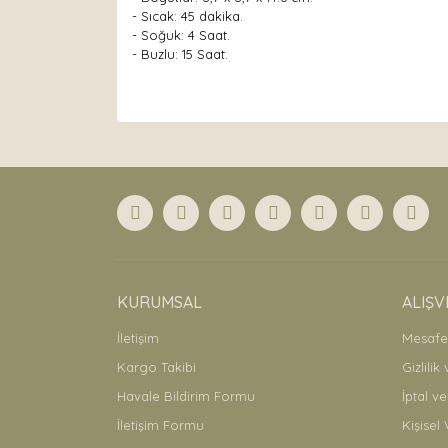
- Sıcak: 45 dakika.
- Soğuk: 4 Saat.
- Buzlu: 15 Saat.
Bu ürünün fiyat bilgisi, resim, ürün açıklamaları
Görüş ve önerileriniz için teşekkür ederiz.
Ürün resmi kalitesiz, bozuk veya görüntülenemiyor
Ürün açıklamasında eksik bilgiler bulunuyor.
Ürün bilgilerinde hatalar bulunuyor.
Ürün fiyatı diğer sitelerden daha pahalı.
Bu ürüne benzer farklı alternatifler olmalı.
KURUMSAL
ALIŞV
İletişim
Mesafel
Kargo Takibi
Gizlilik
Havale Bildirim Formu
İptal ve
İletişim Formu
Kişisel 