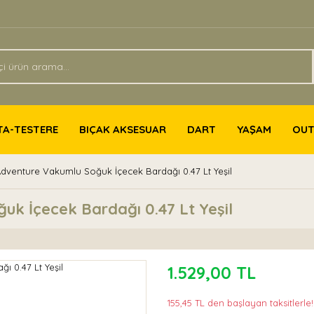
TA-TESTERE
BIÇAK AKSESUAR
DART
YAŞAM
OU
Adventure Vakumlu Soğuk İçecek Bardağı 0.47 Lt Yeşil
uk İçecek Bardağı 0.47 Lt Yeşil
1.529,00 TL
155,45 TL den başlayan taksitlerle!