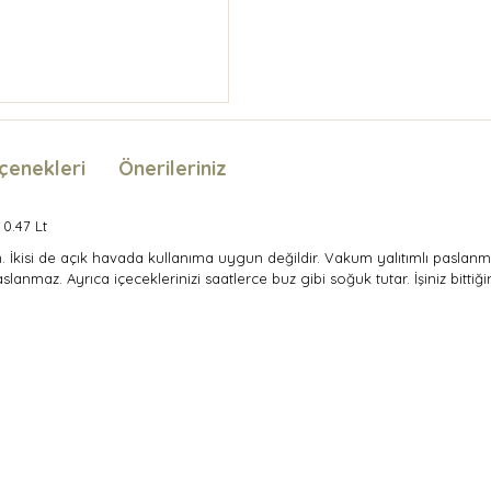
çenekleri
Önerileriniz
0.47 Lt
rın. İkisi de açık havada kullanıma uygun değildir. Vakum yalıtımlı pasl
slanmaz. Ayrıca içeceklerinizi saatlerce buz gibi soğuk tutar. İşiniz bitt