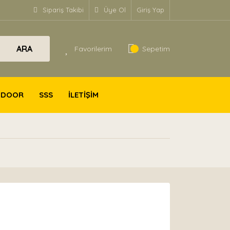
Sipariş Takibi
Üye Ol
Giriş Yap
ARA
Favorilerim
Sepetim
TDOOR
SSS
İLETİŞİM