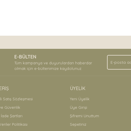
nda ve diğer konularda yetersiz gördüğünüz noktaları öneri formunu kullan
Bu ürüne ilk yorumu siz yapın!
.
E-BÜLTEN
Yorum Yaz
Tüm kampanya ve duyurulardan haberdar
olmak için e-bültenimize kaydolunuz.
ERİŞ
ÜYELİK
i Satış Sözleşmesi
Yeni Üyelik
 ve Güvenlik
Üye Girişi
 İade Şartları
Şifremi Unuttum
Veriler Politikası
Sepetiniz
Gönder