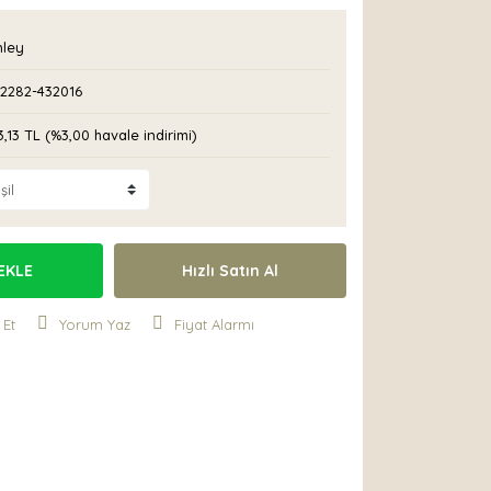
nley
02282-432016
3,13 TL (%3,00 havale indirimi)
EKLE
Hızlı Satın Al
 Et
Yorum Yaz
Fiyat Alarmı