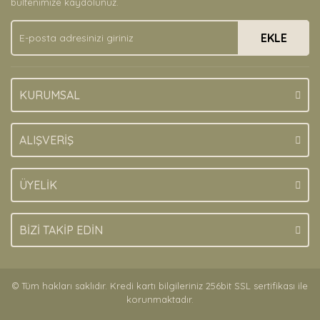
bültenimize kaydolunuz.
Ürün fiyatı diğer sitelerden daha pahalı.
EKLE
Bu ürüne benzer farklı alternatifler olmalı.
KURUMSAL
Gönder
ALIŞVERİŞ
ÜYELİK
BİZİ TAKİP EDİN
© Tüm hakları saklıdır. Kredi kartı bilgileriniz 256bit SSL sertifikası ile
korunmaktadır.