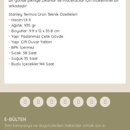
bir günde pikniğe çıkanlar ve maceracılar için mükemmel bir
arkadaştır.
Stanley Termos Ürün Teknik Özellikleri:
- Hacim:1,4 lt
- Ağırlık: 935 gr
- Boyutlar: 9.9 x 12 x 35.8 cm
- Yapı: Paslanmaz Çelik Gövde
- Yapı: Çift Duvar Yalıtım
- BPA: İçermez
- Sıcak: 38 Saat
- Soğuk 35 Saat
- Buzlu İçecekler:144 Saat
Bu ürünün fiyat bilgisi, resim, ürün açıklamalarında ve
diğer konularda yetersiz gördüğünüz noktaları öneri
Bu ürüne ilk yorumu siz yapın!
formunu kullanarak tarafımıza iletebilirsiniz.
Görüş ve önerileriniz için teşekkür ederiz.
Yorum Yaz
Ürün resmi kalitesiz, bozuk veya görüntülenemiyor.
E-BÜLTEN
Ürün açıklamasında eksik bilgiler bulunuyor.
Tüm kampanya ve duyurulardan haberdar olmak için e-
Ürün bilgilerinde hatalar bulunuyor.