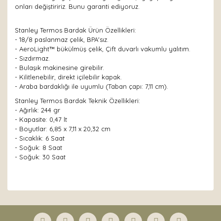
onları değiştiririz. Bunu garanti ediyoruz.
Stanley Termos Bardak Ürün Özellikleri:
- 18/8 paslanmaz çelik, BPA'sız.
- AeroLight™ bükülmüş çelik, Çift duvarlı vakumlu yalıtım.
- Sızdırmaz.
- Bulaşık makinesine girebilir.
- Kilitlenebilir, direkt içilebilir kapak.
- Araba bardaklığı ile uyumlu (Taban çapı: 7,11 cm).
Stanley Termos Bardak Teknik Özellikleri:
- Ağırlık: 244 gr
- Kapasite: 0,47 lt
- Boyutlar: 6,85 x 7,11 x 20,32 cm
- Sıcaklık: 6 Saat
- Soğuk: 8 Saat
- Soğuk: 30 Saat
Bu ürünün fiyat bilgisi, resim, ürün açıklamalarında ve
diğer konularda yetersiz gördüğünüz noktaları öneri
Bu ürüne ilk yorumu siz yapın!
formunu kullanarak tarafımıza iletebilirsiniz.
Görüş ve önerileriniz için teşekkür ederiz.