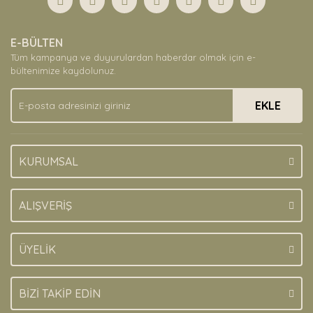
Yorum Yaz
Ürün resmi kalitesiz, bozuk veya görüntülenemiyor.
E-BÜLTEN
Ürün açıklamasında eksik bilgiler bulunuyor.
Tüm kampanya ve duyurulardan haberdar olmak için e-
Ürün bilgilerinde hatalar bulunuyor.
bültenimize kaydolunuz.
Ürün fiyatı diğer sitelerden daha pahalı.
EKLE
Bu ürüne benzer farklı alternatifler olmalı.
KURUMSAL
Gönder
ALIŞVERİŞ
ÜYELİK
BİZİ TAKİP EDİN