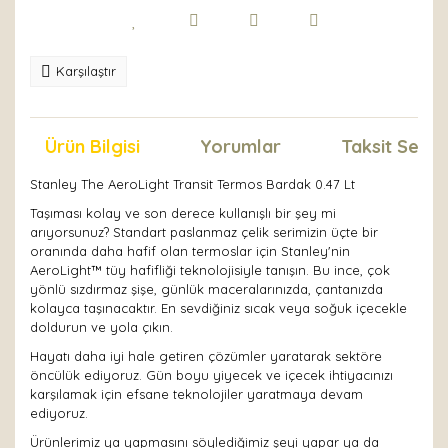
Karşılaştır
Ürün Bilgisi
Yorumlar
Taksit Seçen
Stanley The AeroLight Transit Termos Bardak 0.47 Lt
Taşıması kolay ve son derece kullanışlı bir şey mi
arıyorsunuz? Standart paslanmaz çelik serimizin üçte bir
oranında daha hafif olan termoslar için Stanley'nin
AeroLight™ tüy hafifliği teknolojisiyle tanışın. Bu ince, çok
yönlü sızdırmaz şişe, günlük maceralarınızda, çantanızda
kolayca taşınacaktır. En sevdiğiniz sıcak veya soğuk içecekle
doldurun ve yola çıkın.
Hayatı daha iyi hale getiren çözümler yaratarak sektöre
öncülük ediyoruz. Gün boyu yiyecek ve içecek ihtiyacınızı
karşılamak için efsane teknolojiler yaratmaya devam
ediyoruz.
Ürünlerimiz ya yapmasını söylediğimiz şeyi yapar ya da