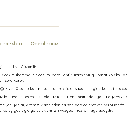
çenekleri
Önerileriniz
in Hafif ve Güvenilir
kleyecek mükemmel bir çözüm: AeroLight™ Transit Mug. Transit koleksiyon
zun süre korur.
soğuk ve 40 saate kadar buzlu tutarak; ister sabah işe giderken, ister a
ntanızda güvenle taşımanıza olanak tanır. Trene binmeden ya da egzersiz
rmeyen yapısıyla temizlik açısından da son derece pratiktir. AeroLight™ 
ı kolay yapısıyla yolculuklarınızın vazgeçilmezi olmaya adaydır.