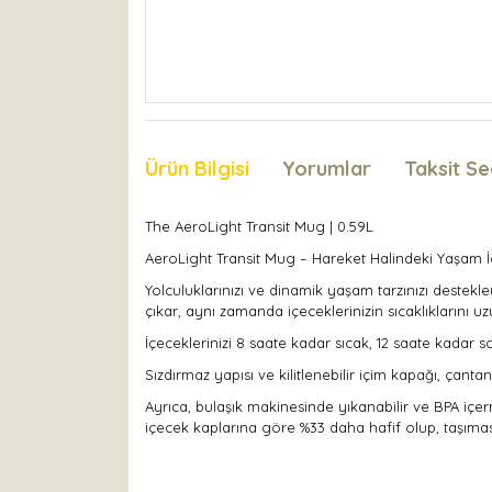
Ürün Bilgisi
Yorumlar
Taksit Se
The AeroLight Transit Mug | 0.59L
AeroLight Transit Mug – Hareket Halindeki Yaşam İç
Yolculuklarınızı ve dinamik yaşam tarzınızı deste
çıkar, aynı zamanda içeceklerinizin sıcaklıklarını u
İçeceklerinizi 8 saate kadar sıcak, 12 saate kadar 
Sızdırmaz yapısı ve kilitlenebilir içim kapağı, ça
Ayrıca, bulaşık makinesinde yıkanabilir ve BPA içe
içecek kaplarına göre %33 daha hafif olup, taşımas