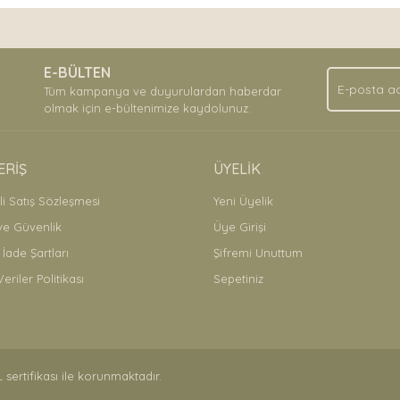
nda ve diğer konularda yetersiz gördüğünüz noktaları öneri formunu kullan
Bu ürüne ilk yorumu siz yapın!
.
E-BÜLTEN
Yorum Yaz
Tüm kampanya ve duyurulardan haberdar
olmak için e-bültenimize kaydolunuz.
ERİŞ
ÜYELİK
i Satış Sözleşmesi
Yeni Üyelik
 ve Güvenlik
Üye Girişi
 İade Şartları
Şifremi Unuttum
Veriler Politikası
Sepetiniz
Gönder
L sertifikası ile korunmaktadır.