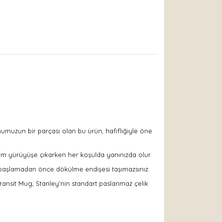
umuzun bir parçası olan bu ürün, hafifliğiyle öne
kşam yürüyüşe çıkarken her koşulda yanınızda olur.
e başlamadan önce dökülme endişesi taşımazsınız.
Transit Mug, Stanley’nin standart paslanmaz çelik