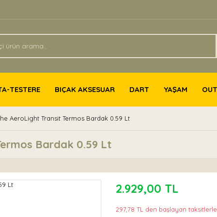
TA-TESTERE
BIÇAK AKSESUAR
DART
YAŞAM
OU
he AeroLight Transit Termos Bardak 0.59 Lt
Termos Bardak 0.59 Lt
2.929,00 TL
297,78 TL den başlayan taksitlerle