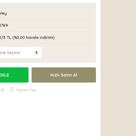
nley
0789
1,13 TL (%3,00 havale indirimi)
EKLE
Hızlı Satın Al
 Et
Yorum Yaz