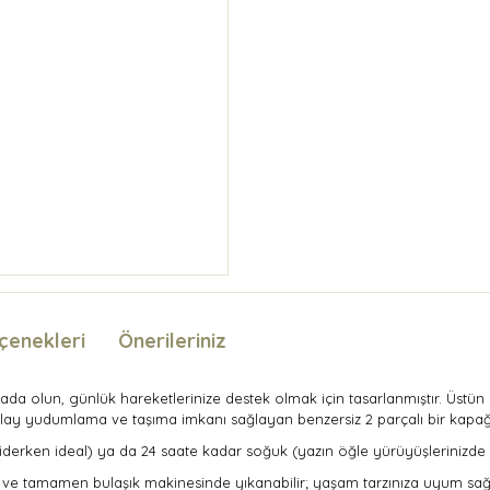
çenekleri
Önerileriniz
ğada olun, günlük hareketlerinize destek olmak için tasarlanmıştır. Üst
ay yudumlama ve taşıma imkanı sağlayan benzersiz 2 parçalı bir kapağa
 giderken ideal) ya da 24 saate kadar soğuk (yazın öğle yürüyüşlerinizde 
r ve tamamen bulaşık makinesinde yıkanabilir; yaşam tarzınıza uyum sağl