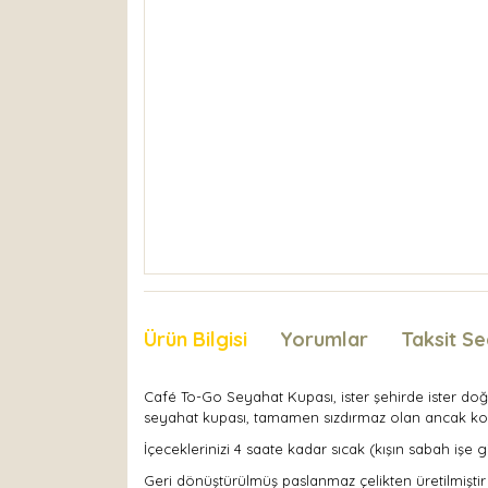
Ürün Bilgisi
Yorumlar
Taksit Se
Café To-Go Seyahat Kupası, ister şehirde ister do
seyahat kupası, tamamen sızdırmaz olan ancak kol
İçeceklerinizi 4 saate kadar sıcak (kışın sabah işe
Geri dönüştürülmüş paslanmaz çelikten üretilmişti