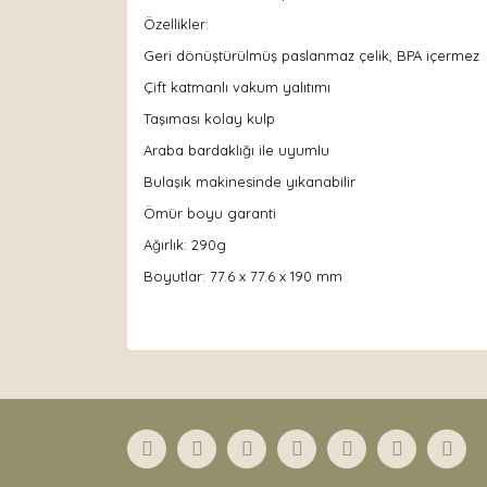
Özellikler:
Geri dönüştürülmüş paslanmaz çelik, BPA içermez
Çift katmanlı vakum yalıtımı
Taşıması kolay kulp
Araba bardaklığı ile uyumlu
Bulaşık makinesinde yıkanabilir
Ömür boyu garanti
Ağırlık: 290g
Boyutlar: 77.6 x 77.6 x 190 mm
Bu ürünün fiyat bilgisi, resim, ürün açıklamaları
Görüş ve önerileriniz için teşekkür ederiz.
Ürün resmi kalitesiz, bozuk veya görüntülenemiyor
Ürün açıklamasında eksik bilgiler bulunuyor.
Ürün bilgilerinde hatalar bulunuyor.