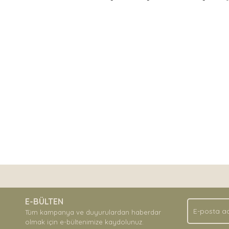
nda ve diğer konularda yetersiz gördüğünüz noktaları öneri formunu kullan
Bu ürüne ilk yorumu siz yapın!
.
E-BÜLTEN
Yorum Yaz
Tüm kampanya ve duyurulardan haberdar
olmak için e-bültenimize kaydolunuz.