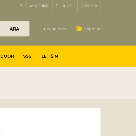
Sipariş Takibi
Üye Ol
Giriş Yap
ARA
Favorilerim
Sepetim
TDOOR
SSS
İLETİŞİM
!