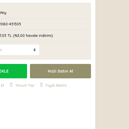
nley
2080-431303
7,03 TL (%3,00 havale indirimi)
EKLE
Hızlı Satın Al
 Et
Yorum Yaz
Fiyat Alarmı