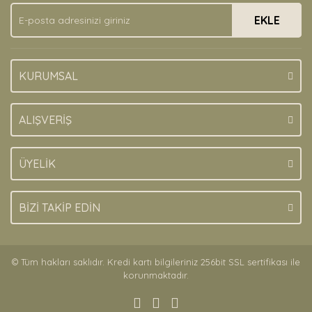
Ürün fiyatı diğer sitelerden daha pahalı.
EKLE
Bu ürüne benzer farklı alternatifler olmalı.
KURUMSAL
Gönder
ALIŞVERİŞ
ÜYELİK
BİZİ TAKİP EDİN
© Tüm hakları saklıdır. Kredi kartı bilgileriniz 256bit SSL sertifikası ile
korunmaktadır.