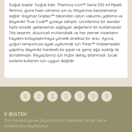
Soğuk başlar. Soğuk kalır. Thermos Icon™ Serisi 530 ml Pipetli
Termos, güne hazır olmanız için su ihtiyacınızı karşılamanızı
sağlar. Kaymaz Griptec™ tabandan üstün vakumlu yalıtıma ve
dayanıklı True-Coat™ yüzeye sahiptir. Ürünlerimiz bir asırdan
fazla süredir gelişmemizi sağlayan değerlerin bir kutlamasıdır:
Titiz tasarım, düşünceli mühendislik ve her zaman insanların
hayatını kolaylaştırmaya yönelik aralıksız bir arzu. Ayrıca,
yoğun temponuza ayak uydurmak için Tritan™ malzemeden
yapılmış dayanıklı hareketli bir pipet ve geniş ağız açıklığı ile
donatılmıştır. İhtiyaçlarınız için hiçbir detay atlanmadı. Sıcak
sıvılarla kullanım için uygun değildir.
Bu ürünün fiyat bilgisi, resim, ürün açıklamalarında ve
diğer konularda yetersiz gördüğünüz noktaları öneri
Bu ürüne ilk yorumu siz yapın!
formunu kullanarak tarafımıza iletebilirsiniz.
Görüş ve önerileriniz için teşekkür ederiz.
Yorum Yaz
Ürün resmi kalitesiz, bozuk veya görüntülenemiyor.
E-BÜLTEN
Ürün açıklamasında eksik bilgiler bulunuyor.
Tüm kampanya ve duyurulardan haberdar olmak için e-
Ürün bilgilerinde hatalar bulunuyor.
bültenimize kaydolunuz.