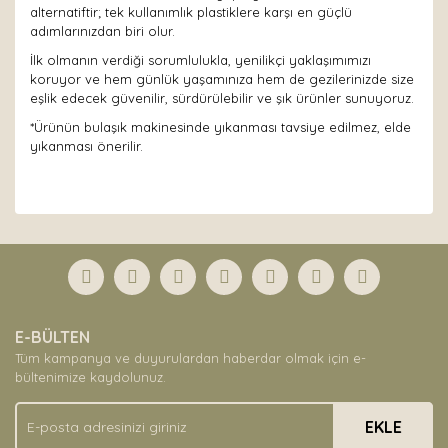
alternatiftir; tek kullanımlık plastiklere karşı en güçlü
adımlarınızdan biri olur.
İlk olmanın verdiği sorumlulukla, yenilikçi yaklaşımımızı
koruyor ve hem günlük yaşamınıza hem de gezilerinizde size
eşlik edecek güvenilir, sürdürülebilir ve şık ürünler sunuyoruz.
*Ürünün bulaşık makinesinde yıkanması tavsiye edilmez, elde
yıkanması önerilir.
Bu ürünün fiyat bilgisi, resim, ürün açıklamalarında ve
diğer konularda yetersiz gördüğünüz noktaları öneri
Bu ürüne ilk yorumu siz yapın!
formunu kullanarak tarafımıza iletebilirsiniz.
Görüş ve önerileriniz için teşekkür ederiz.
Yorum Yaz
Ürün resmi kalitesiz, bozuk veya görüntülenemiyor.
E-BÜLTEN
Ürün açıklamasında eksik bilgiler bulunuyor.
Tüm kampanya ve duyurulardan haberdar olmak için e-
Ürün bilgilerinde hatalar bulunuyor.
bültenimize kaydolunuz.
Ürün fiyatı diğer sitelerden daha pahalı.
EKLE
Bu ürüne benzer farklı alternatifler olmalı.