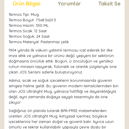
Ürün Bilgisi
Yorumlar
Taksit Seçen
Termos Tipi: Mug
Termos Boyut: 7.5x8.5x20.5
Termos Hacim: 550 ML
Termos Sıcak: 12 Saat
Termos Soğuk: 24 Saat
Termos Materyal: Paslanmaz çelik
1904 yılında ilk vakum yalıtımlı termosu icat ederek bir ilke
imza attık ve yalnızca bir ürünü değil, yepyeni bir sektörün
doğmasına öncülük ettik. Bugün, o öncülüğün ve yenilikçi
ruhun mirasını taşıyarak, fütüristik ve otantik çizgileriyle öne
çıkan JOS Serisini sizlerle buluşturuyoruz.
Adımız, sıcak ve soğuk içeceklerin korunmasında güvenin
simgesi haline geldi. Bu güvenin modern temsilcilerinden biri
olan JOS Ultralight Mug, yalnızca hafifliği ve dayanıklılığıyla
değil, aynı zamanda doğaya saygılı tasarımıyla da öne
çıkıyor
Sağlığınızı ön planda tutarak BPA-FREE malzemelerden
üretilen JOS Ultralight Mug, kimyasal içermez, böylece
içecekleriniz her zaman doğal ve güvenli kalır. Ayrıca uzun
ömürlü ve tekrar kullanılabilir yapısıyla çevre dostu bir