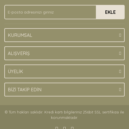
Ürün fiyatı diğer sitelerden daha pahalı.
EKLE
Bu ürüne benzer farklı alternatifler olmalı.
KURUMSAL
Gönder
ALIŞVERİŞ
ÜYELİK
BİZİ TAKİP EDİN
© Tüm hakları saklıdır. Kredi kartı bilgileriniz 256bit SSL sertifikası ile
korunmaktadır.