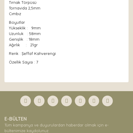
Tırnak Törpüsü
Tornavida 2,5mm
Cımbız
Boyutlar
Yükseklik : 9mm
Uzunluk : 58mm
Genişlik : 18mm
Ağırlık : 21gr
Renk : Şeffaf Kahverengi
Özellik Sayısı : 7
Bu ürünün fiyat bilgisi, resim, ürün açıklamalarında ve
diğer konularda yetersiz gördüğünüz noktaları öneri
Bu ürüne ilk yorumu siz yapın!
formunu kullanarak tarafımıza iletebilirsiniz.
Görüş ve önerileriniz için teşekkür ederiz.
Yorum Yaz
Ürün resmi kalitesiz, bozuk veya görüntülenemiyor.
E-BÜLTEN
Ürün açıklamasında eksik bilgiler bulunuyor.
Tüm kampanya ve duyurulardan haberdar olmak için e-
Ürün bilgilerinde hatalar bulunuyor.
bültenimize kaydolunuz.