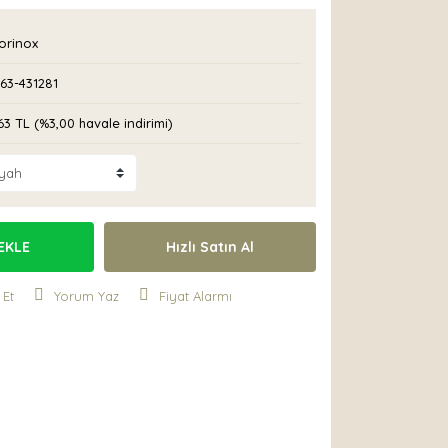
orinox
63-431281
63 TL (%3,00 havale indirimi)
EKLE
Hızlı Satın Al
 Et
Yorum Yaz
Fiyat Alarmı