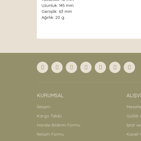
Uzunluk: 145 mm
Genişlik: 63 mm
Ağırlık: 20 g
Bu ürünün fiyat bilgisi, resim, ürün açıklamaları
Görüş ve önerileriniz için teşekkür ederiz.
Ürün resmi kalitesiz, bozuk veya görüntülenemiyor
Ürün açıklamasında eksik bilgiler bulunuyor.
Ürün bilgilerinde hatalar bulunuyor.
Ürün fiyatı diğer sitelerden daha pahalı.
Bu ürüne benzer farklı alternatifler olmalı.
KURUMSAL
ALIŞV
İletişim
Mesafel
Kargo Takibi
Gizlilik
Havale Bildirim Formu
İptal ve
İletişim Formu
Kişisel 