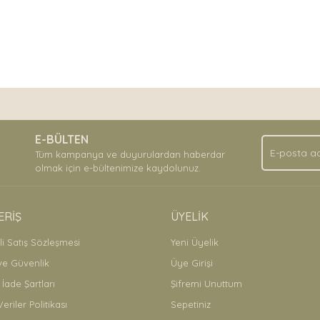
nda ve diğer konularda yetersiz gördüğünüz noktaları öneri formunu kullan
Bu ürüne ilk yorumu siz yapın!
.
E-BÜLTEN
Yorum Yaz
Tüm kampanya ve duyurulardan haberdar
olmak için e-bültenimize kaydolunuz.
ERİŞ
ÜYELİK
i Satış Sözleşmesi
Yeni Üyelik
 ve Güvenlik
Üye Girişi
 İade Şartları
Şifremi Unuttum
Veriler Politikası
Sepetiniz
Gönder