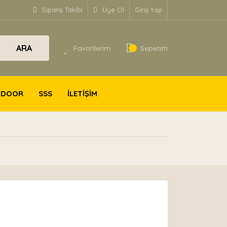
Sipariş Takibi
Üye Ol
Giriş Yap
ARA
Favorilerim
Sepetim
TDOOR
SSS
İLETİŞİM