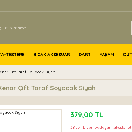
TA-TESTERE
BIÇAK AKSESUAR
DART
YAŞAM
OU
 Kenar Çift Taraf Soyacak Siyah
 Kenar Çift Taraf Soyacak Siyah
379,00 TL
38,53 TL den başlayan taksitlerle!