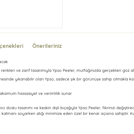
çenekleri
Önerileriniz
yacak
 renkleri ve zarif tasarımıyla Ypso Peeler, mutfağınızda gerçekten göz al
kinesinde yıkanabilir olan Ypso, sadece şık bir görünüşe sahip olmakl
maksimum hassasiyet ve verimlilik sunar.
nıcı dostu tasarımı ve keskin dişli bıçağıyla Ypso Peeler, fikrinizi değişt
 katmanı soyarken atığı minimize eden özel bir kenar açısına sahiptir. K