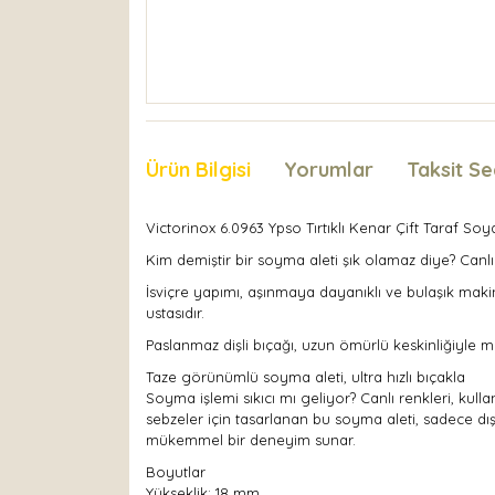
Ürün Bilgisi
Yorumlar
Taksit Se
Victorinox 6.0963 Ypso Tırtıklı Kenar Çift Taraf So
Kim demiştir bir soyma aleti şık olamaz diye? Canlı
İsviçre yapımı, aşınmaya dayanıklı ve bulaşık ma
ustasıdır.
Paslanmaz dişli bıçağı, uzun ömürlü keskinliğiyle 
Taze görünümlü soyma aleti, ultra hızlı bıçakla
Soyma işlemi sıkıcı mı geliyor? Canlı renkleri, kulla
sebzeler için tasarlanan bu soyma aleti, sadece dış
mükemmel bir deneyim sunar.
Boyutlar
Yükseklik: 18 mm