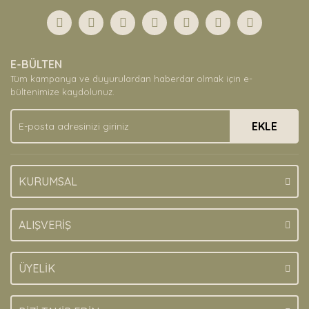
formunu kullanarak tarafımıza iletebilirsiniz.
Görüş ve önerileriniz için teşekkür ederiz.
Yorum Yaz
Ürün resmi kalitesiz, bozuk veya görüntülenemiyor.
E-BÜLTEN
Ürün açıklamasında eksik bilgiler bulunuyor.
Tüm kampanya ve duyurulardan haberdar olmak için e-
Ürün bilgilerinde hatalar bulunuyor.
bültenimize kaydolunuz.
Ürün fiyatı diğer sitelerden daha pahalı.
EKLE
Bu ürüne benzer farklı alternatifler olmalı.
KURUMSAL
Gönder
ALIŞVERİŞ
ÜYELİK