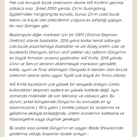
Pek çok Avrupalı bıçak üreticisinin aksine WE Knife'ın geçmişi
oldukça kısa. Şirket 2000 yılında, Çin'in Guangdong
Eyaleti'ndeki Yangjiang'da kuruldu; burası Çin'in çatal bıçak
takımı ve küçük alet üreticilerinin çoğuna ev sahipliği yapıyor,
bir nevi Solingen gibi.
Başlangıçta diğer markalar için bir OEM (Orijinal Ekipman
Üreticisi) olarak başladılar, 2016 yılına kadar kendi adlarıyla
çakı,bıçak pazarlamaya başladılar ve üst düzey üretim çakı ve
bıçaklarla (titanyum, birinci sınıf çelikler vb.) adlarını Dünya’nın
en büyük firmaları arasına yazdırdılar. WE Knife, 2018 yılında
Civivi ve Sencut serisinin eklenmesiyle markasını genişletti,
kalite, uyum ve finişi atlamayan Dünyada ki benzeri olan birçok
üreticinin aksine daha uygun fiyatlı çok büyük bir firma oldular.
WE Knife bıçaklarını çok yüksek bir seviyede üretiyor çünkü
kullandıkları ekipman sadece en yüksek kalitede değil, aynı
zamanda makineler de son teknoloji ve oldukça yeni. Bu
durum, şirket bünyesinde Dünya’nın bu konudaki en iyi
tasarımcılarla ( 40’a yakın ) birlikte çalışan bir araştırma ve
geliştirme ekibiyle birleştiğinde, üretim ürünlerinin kalitesine ve
hassasiyetine saygı duymak gerekiyor.
Bu kadar kısa sürede Dünya’nın en saygın Blade Showlarında
göstermiş olduğu başarılar dudak ısırtıyor ;