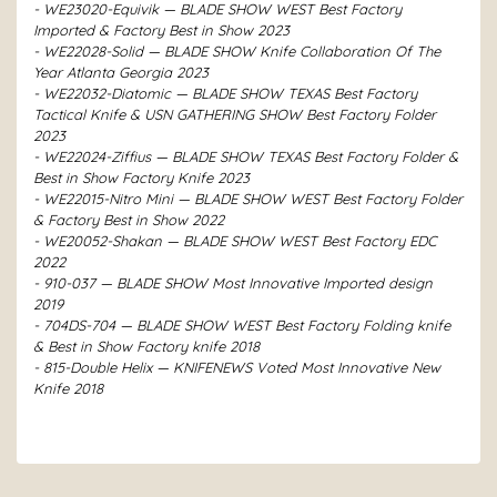
- WE23020-Equivik — BLADE SHOW WEST Best Factory
Imported & Factory Best in Show 2023
- WE22028-Solid — BLADE SHOW Knife Collaboration Of The
Year Atlanta Georgia 2023
- WE22032-Diatomic — BLADE SHOW TEXAS Best Factory
Tactical Knife & USN GATHERING SHOW Best Factory Folder
2023
- WE22024-Ziffius — BLADE SHOW TEXAS Best Factory Folder &
Best in Show Factory Knife 2023
- WE22015-Nitro Mini — BLADE SHOW WEST Best Factory Folder
& Factory Best in Show 2022
- WE20052-Shakan — BLADE SHOW WEST Best Factory EDC
2022
- 910-037 — BLADE SHOW Most Innovative Imported design
2019
- 704DS-704 — BLADE SHOW WEST Best Factory Folding knife
& Best in Show Factory knife 2018
- 815-Double Helix — KNIFENEWS Voted Most Innovative New
Knife 2018
Bu ürünün fiyat bilgisi, resim, ürün açıklamalarında ve
diğer konularda yetersiz gördüğünüz noktaları öneri
Bu ürüne ilk yorumu siz yapın!