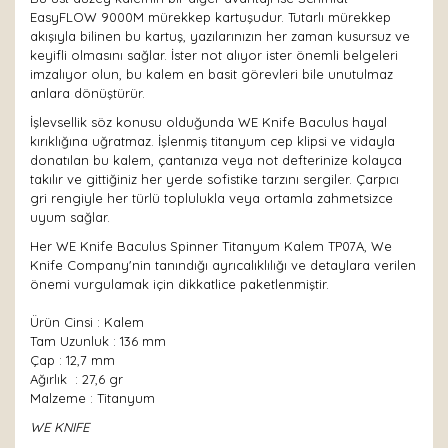
EasyFLOW 9000M mürekkep kartuşudur. Tutarlı mürekkep
akışıyla bilinen bu kartuş, yazılarınızın her zaman kusursuz ve
keyifli olmasını sağlar. İster not alıyor ister önemli belgeleri
imzalıyor olun, bu kalem en basit görevleri bile unutulmaz
anlara dönüştürür.
İşlevsellik söz konusu olduğunda WE Knife Baculus hayal
kırıklığına uğratmaz. İşlenmiş titanyum cep klipsi ve vidayla
donatılan bu kalem, çantanıza veya not defterinize kolayca
takılır ve gittiğiniz her yerde sofistike tarzını sergiler. Çarpıcı
gri rengiyle her türlü toplulukla veya ortamla zahmetsizce
uyum sağlar.
Her WE Knife Baculus Spinner Titanyum Kalem TP07A, We
Knife Company'nin tanındığı ayrıcalıklılığı ve detaylara verilen
önemi vurgulamak için dikkatlice paketlenmiştir.
Ürün Cinsi : Kalem
Tam Uzunluk : 136 mm
Çap : 12,7 mm
Ağırlık : 27,6 gr
Malzeme : Titanyum
WE KNIFE