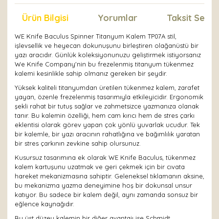
Ürün Bilgisi
Yorumlar
Taksit Seçen
WE Knife Baculus Spinner Titanyum Kalem TP07A stil,
işlevsellik ve heyecan dokunuşunu birleştiren olağanüstü bir
yazı aracıdır. Günlük koleksiyonunuzu geliştirmek istiyorsanız
We Knife Company'nin bu frezelenmiş titanyum tükenmez
kalemi kesinlikle sahip olmanız gereken bir şeydir.
Yüksek kaliteli titanyumdan üretilen tükenmez kalem, zarafet
yayan, özenle frezelenmiş tasarımıyla etkileyicidir. Ergonomik
şekli rahat bir tutuş sağlar ve zahmetsizce yazmanıza olanak
tanır. Bu kalemin özelliği, hem cam kırıcı hem de stres çarkı
eklentisi olarak görev yapan çok yönlü yuvarlak ucudur. Tek
bir kalemle, bir yazı aracının rahatlığına ve bağımlılık yaratan
bir stres çarkının zevkine sahip olursunuz.
Kusursuz tasarımına ek olarak WE Knife Baculus, tükenmez
kalem kartuşunu uzatmak ve geri çekmek için bir cıvata
hareket mekanizmasına sahiptir. Geleneksel tıklamanın aksine,
bu mekanizma yazma deneyimine hoş bir dokunsal unsur
katıyor. Bu sadece bir kalem değil, aynı zamanda sonsuz bir
eğlence kaynağıdır.
Bu üst düzey kalemin bir diğer avantajı ise Schmidt