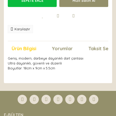
SEPETE EKLE
Hızlı Satın Al
Karşılaştır
Ürün Bilgisi
Yorumlar
Taksit Seçen
Geniş, modern, darbeye dayanıklı dart çantasıı
Ultra dayanıklı, güvenli ve düzenli
Boyutlar: 18cm x 9cm x 5.5cm
Bu ürünün fiyat bilgisi, resim, ürün açıklamalarında ve
diğer konularda yetersiz gördüğünüz noktaları öneri
Bu ürüne ilk yorumu siz yapın!
formunu kullanarak tarafımıza iletebilirsiniz.
Görüş ve önerileriniz için teşekkür ederiz.
Yorum Yaz
Ürün resmi kalitesiz, bozuk veya görüntülenemiyor.
E-BÜLTEN