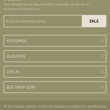
Ürün açıklamasında eksik bilgiler bulunuyor.
Tüm kampanya ve duyurulardan haberdar olmak için e-
Ürün bilgilerinde hatalar bulunuyor.
bültenimize kaydolunuz.
Ürün fiyatı diğer sitelerden daha pahalı.
EKLE
Bu ürüne benzer farklı alternatifler olmalı.
KURUMSAL
Gönder
ALIŞVERİŞ
ÜYELİK
BİZİ TAKİP EDİN
© Tüm hakları saklıdır. Kredi kartı bilgileriniz 256bit SSL sertifikası ile