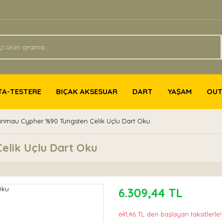
TA-TESTERE
BIÇAK AKSESUAR
DART
YAŞAM
OU
nmau Cypher %90 Tungsten Çelik Uçlu Dart Oku
elik Uçlu Dart Oku
6.309,44 TL
641,46 TL den başlayan taksitlerle!