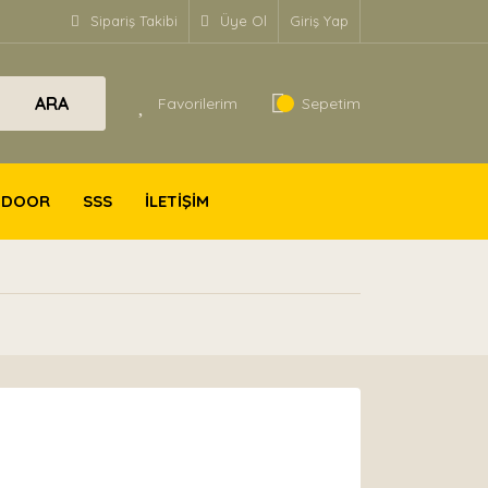
Sipariş Takibi
Üye Ol
Giriş Yap
ARA
Favorilerim
Sepetim
TDOOR
SSS
İLETİŞİM