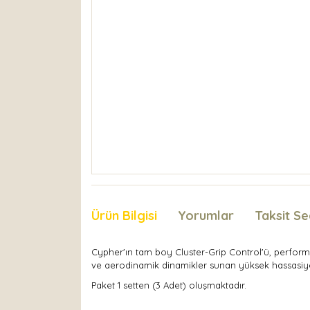
Ürün Bilgisi
Yorumlar
Taksit Se
Cypher'ın tam boy Cluster-Grip Control'ü, performan
ve aerodinamik dinamikler sunan yüksek hassasiyetl
Paket 1 setten (3 Adet) oluşmaktadır.