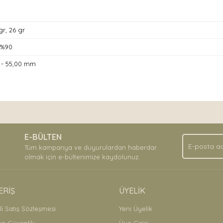
gr, 26 gr
 %90
 - 55,00 mm
nda ve diğer konularda yetersiz gördüğünüz noktaları öneri formunu kullan
Bu ürüne ilk yorumu siz yapın!
.
E-BÜLTEN
Yorum Yaz
Tüm kampanya ve duyurulardan haberdar
olmak için e-bültenimize kaydolunuz.
ERİŞ
ÜYELİK
i Satış Sözleşmesi
Yeni Üyelik