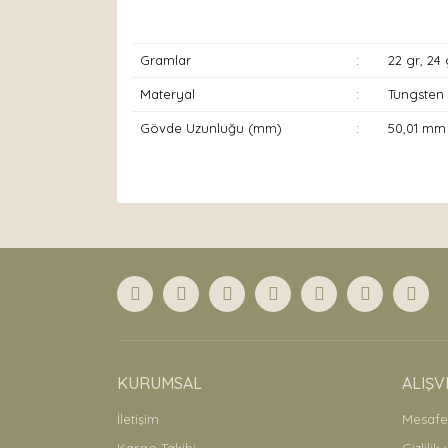
Gramlar
:
22 gr, 24 
Materyal
:
Tungsten
Gövde Uzunluğu (mm)
:
50,01 mm
Bu ürünün fiyat bilgisi, resim, ürün açıklamaları
Görüş ve önerileriniz için teşekkür ederiz.
Ürün resmi kalitesiz, bozuk veya görüntülenemiyor
Ürün açıklamasında eksik bilgiler bulunuyor.
Ürün bilgilerinde hatalar bulunuyor.
Ürün fiyatı diğer sitelerden daha pahalı.
Bu ürüne benzer farklı alternatifler olmalı.
KURUMSAL
ALIŞV
İletişim
Mesafel