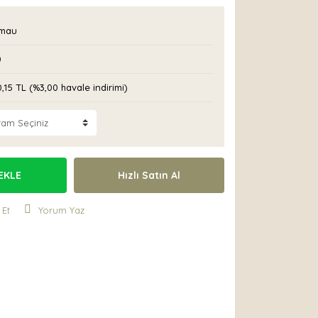
mau
0
0,15 TL (%3,00 havale indirimi)
EKLE
Hızlı Satın Al
 Et
Yorum Yaz