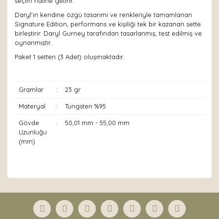
seçim haline getirir.
Daryl'ın kendine özgü tasarımı ve renkleriyle tamamlanan
Signature Edition, performans ve kişiliği tek bir kazanan sette
birleştirir. Daryl Gurney tarafından tasarlanmış, test edilmiş ve
oynanmıştır.
Paket 1 setten (3 Adet) oluşmaktadır.
Gramlar
:
23 gr
Materyal
:
Tungsten %95
Gövde
:
50,01 mm - 55,00 mm
Uzunluğu
(mm)
Bu ürünün fiyat bilgisi, resim, ürün açıklamalarında ve
diğer konularda yetersiz gördüğünüz noktaları öneri
Bu ürüne ilk yorumu siz yapın!
formunu kullanarak tarafımıza iletebilirsiniz.
Görüş ve önerileriniz için teşekkür ederiz.
Yorum Yaz