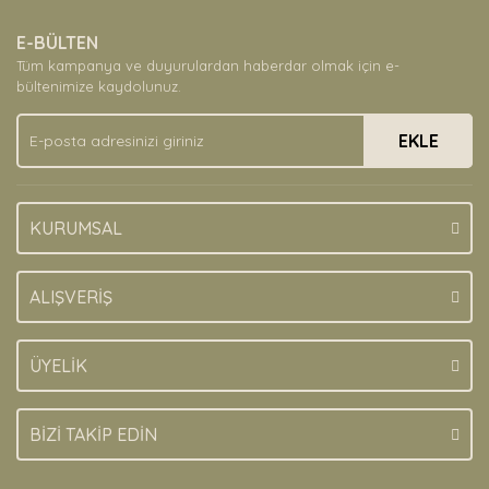
Ürün resmi kalitesiz, bozuk veya görüntülenemiyor.
E-BÜLTEN
Ürün açıklamasında eksik bilgiler bulunuyor.
Tüm kampanya ve duyurulardan haberdar olmak için e-
Ürün bilgilerinde hatalar bulunuyor.
bültenimize kaydolunuz.
Ürün fiyatı diğer sitelerden daha pahalı.
EKLE
Bu ürüne benzer farklı alternatifler olmalı.
KURUMSAL
Gönder
ALIŞVERİŞ
ÜYELİK
BİZİ TAKİP EDİN