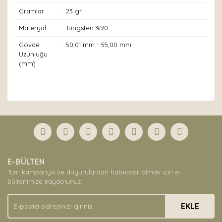
Gramlar
:
23 gr
Materyal
:
Tungsten %90
Gövde
:
50,01 mm - 55,00 mm
Uzunluğu
(mm)
Bu ürünün fiyat bilgisi, resim, ürün açıklamalarında ve
diğer konularda yetersiz gördüğünüz noktaları öneri
Bu ürüne ilk yorumu siz yapın!
formunu kullanarak tarafımıza iletebilirsiniz.
Görüş ve önerileriniz için teşekkür ederiz.
Yorum Yaz
Ürün resmi kalitesiz, bozuk veya görüntülenemiyor.
E-BÜLTEN
Ürün açıklamasında eksik bilgiler bulunuyor.
Tüm kampanya ve duyurulardan haberdar olmak için e-
Ürün bilgilerinde hatalar bulunuyor.
bültenimize kaydolunuz.
Ürün fiyatı diğer sitelerden daha pahalı.
EKLE
Bu ürüne benzer farklı alternatifler olmalı.