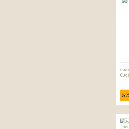
Cude
Cude
%
2