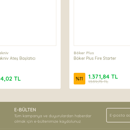
kniv
Böker Plus
kniv Ateş Başlatıcı
Böker Plus Fire Starter
1.371,84 TL
14,02 TL
%
11
1.539,75 TL
E-BÜLTEN
Tüm kampanya ve duyurulardan haberdar
olmak için e-bültenimize kaydolunuz.