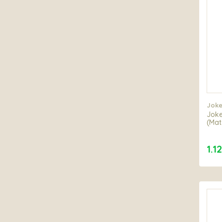
Joke
Joke
(Mat
1.1