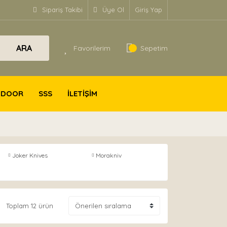
Sipariş Takibi
Üye Ol
Giriş Yap
ARA
Favorilerim
Sepetim
TDOOR
SSS
İLETİŞİM
Joker Knives
Morakniv
Toplam 12 ürün