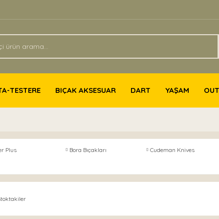
TA-TESTERE
BIÇAK AKSESUAR
DART
YAŞAM
OU
r Plus
Bora Bıçakları
Cudeman Knives
toktakiler