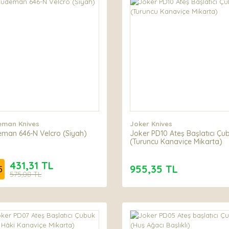
man Knives
Joker Knives
man 646-N Velcro (Siyah)
Joker PD10 Ateş Başlatıcı Çu
(Turuncu Kanaviçe Mikarta)
431,31 TL
955,35 TL
5
575,08 TL