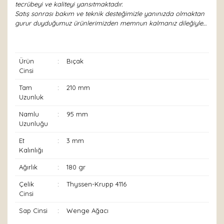
tecrübeyi ve kaliteyi yansıtmaktadır.
Satış sonrası bakım ve teknik desteğimizle yanınızda olmaktan
gurur duyduğumuz ürünlerimizden memnun kalmanız dileğiyle…
Ürün
:
Bıçak
Cinsi
Tam
:
210 mm
Uzunluk
Namlu
:
95 mm
Uzunluğu
Et
:
3 mm
Kalınlığı
Ağırlık
:
180 gr
Çelik
:
Thyssen-Krupp 4116
Cinsi
Sap Cinsi
:
Wenge Ağacı