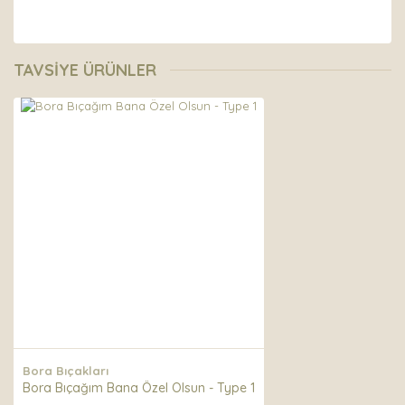
Bu ürünün fiyat bilgisi, resim, ürün açıklamalarında ve
diğer konularda yetersiz gördüğünüz noktaları öneri
Bu ürüne ilk yorumu siz yapın!
TAVSİYE ÜRÜNLER
formunu kullanarak tarafımıza iletebilirsiniz.
Görüş ve önerileriniz için teşekkür ederiz.
Yorum Yaz
Ürün resmi kalitesiz, bozuk veya görüntülenemiyor.
Ürün açıklamasında eksik bilgiler bulunuyor.
Ürün bilgilerinde hatalar bulunuyor.
Ürün fiyatı diğer sitelerden daha pahalı.
Bu ürüne benzer farklı alternatifler olmalı.
Gönder
Bora Bıçakları
Bora Bıçağım Bana Özel Olsun - Type 1