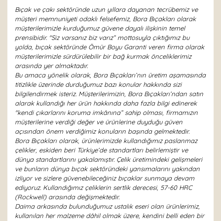
Bıçak ve çakı sektöründe uzun yıllara dayanan tecrübemiz ve
müşteri memnuniyeti odaklı felsefemiz, Bora Bıçakları olarak
müşterilerimizle kurduğumuz güvene dayalı ilişkinin temel
prensibidir. "Siz varsanız biz varız” mottosuyla çıktığımız bu
yolda, bıçak sektöründe Ömür Boyu Garanti veren firma olarak
müşterilerimizle sürdürülebilir bir bağ kurmak önceliklerimiz
arasında yer almaktadır.
Bu amaca yönelik olarak, Bora Bıçakları’nın üretim aşamasında
titizlikle üzerinde durduğumuz bazı konular hakkında sizi
bilgilendirmek isteriz. Müşterilerimizin, Bora Bıçakları’ndan satın
alarak kullandığı her ürün hakkında daha fazla bilgi edinerek
"kendi çıkarlarını koruma imkânına” sahip olması, firmamızın
müşterilerine verdiği değer ve ürünlerine duyduğu güven
açısından önem verdiğimiz konuların başında gelmektedir.
Bora Bıçakları olarak, ürünlerimizde kullandığımız paslanmaz
çelikler, eskiden beri Türkiye’de standartları belirlemiştir ve
dünya standartlarını yakalamıştır. Çelik üretimindeki gelişmeleri
ve bunların dünya bıçak sektöründeki yansımalarını yakından
izliyor ve sizlere güvenebileceğiniz bıçaklar sunmaya devam
ediyoruz. Kullandığımız çeliklerin sertlik derecesi, 57-60 HRC
(Rockwell) arasında değişmektedir.
Daima arkasında bulunduğumuz ustalık eseri olan ürünlerimiz,
kullanılan her malzeme dâhil olmak üzere, kendini belli eden bir