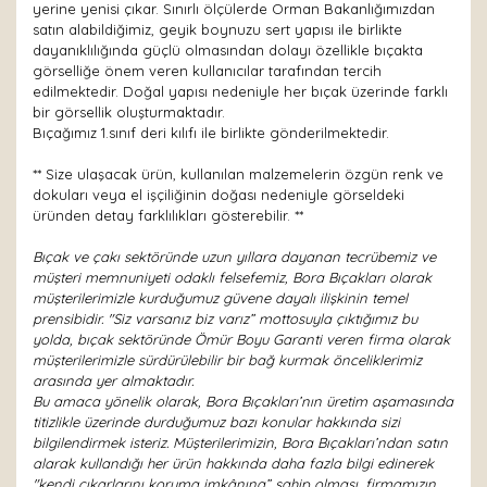
yerine yenisi çıkar. Sınırlı ölçülerde Orman Bakanlığımızdan
satın alabildiğimiz, geyik boynuzu sert yapısı ile birlikte
dayanıklılığında güçlü olmasından dolayı özellikle bıçakta
görselliğe önem veren kullanıcılar tarafından tercih
edilmektedir. Doğal yapısı nedeniyle her bıçak üzerinde farklı
bir görsellik oluşturmaktadır.
Bıçağımız 1.sınıf deri kılıfı ile birlikte gönderilmektedir.
** Size ulaşacak ürün, kullanılan malzemelerin özgün renk ve
dokuları veya el işçiliğinin doğası nedeniyle görseldeki
üründen detay farklılıkları gösterebilir. **
Bıçak ve çakı sektöründe uzun yıllara dayanan tecrübemiz ve
müşteri memnuniyeti odaklı felsefemiz, Bora Bıçakları olarak
müşterilerimizle kurduğumuz güvene dayalı ilişkinin temel
prensibidir. "Siz varsanız biz varız” mottosuyla çıktığımız bu
yolda, bıçak sektöründe Ömür Boyu Garanti veren firma olarak
müşterilerimizle sürdürülebilir bir bağ kurmak önceliklerimiz
arasında yer almaktadır.
Bu amaca yönelik olarak, Bora Bıçakları’nın üretim aşamasında
titizlikle üzerinde durduğumuz bazı konular hakkında sizi
bilgilendirmek isteriz. Müşterilerimizin, Bora Bıçakları’ndan satın
alarak kullandığı her ürün hakkında daha fazla bilgi edinerek
"kendi çıkarlarını koruma imkânına” sahip olması, firmamızın