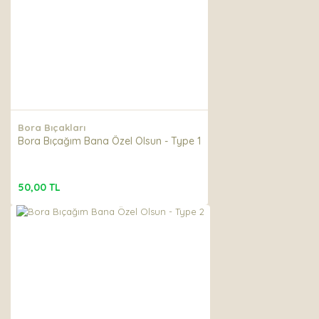
Ürün fiyatı diğer sitelerden daha pahalı.
Bu ürüne benzer farklı alternatifler olmalı.
Gönder
Bora Bıçakları
Bora Bıçağım Bana Özel Olsun - Type 1
50,00 TL