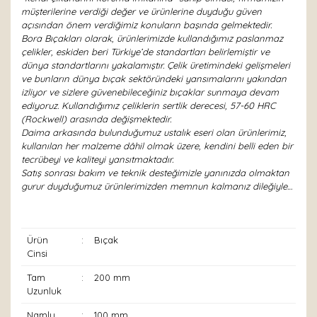
müşterilerine verdiği değer ve ürünlerine duyduğu güven
açısından önem verdiğimiz konuların başında gelmektedir.
Bora Bıçakları olarak, ürünlerimizde kullandığımız paslanmaz
çelikler, eskiden beri Türkiye’de standartları belirlemiştir ve
dünya standartlarını yakalamıştır. Çelik üretimindeki gelişmeleri
ve bunların dünya bıçak sektöründeki yansımalarını yakından
izliyor ve sizlere güvenebileceğiniz bıçaklar sunmaya devam
ediyoruz. Kullandığımız çeliklerin sertlik derecesi, 57-60 HRC
(Rockwell) arasında değişmektedir.
Daima arkasında bulunduğumuz ustalık eseri olan ürünlerimiz,
kullanılan her malzeme dâhil olmak üzere, kendini belli eden bir
tecrübeyi ve kaliteyi yansıtmaktadır.
Satış sonrası bakım ve teknik desteğimizle yanınızda olmaktan
gurur duyduğumuz ürünlerimizden memnun kalmanız dileğiyle…
Ürün
:
Bıçak
Cinsi
Tam
:
200 mm
Uzunluk
Namlu
:
100 mm