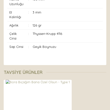
Uzunluğu
Et
:
3 mm
Kalınlığı
Ağırlık
:
126 gr
Çelik
:
Thyssen-Krupp 4116
Cinsi
Sap Cinsi
:
Geyik Boynuzu
Bu ürünün fiyat bilgisi, resim, ürün açıklamalarında ve
diğer konularda yetersiz gördüğünüz noktaları öneri
Bu ürüne ilk yorumu siz yapın!
TAVSİYE ÜRÜNLER
formunu kullanarak tarafımıza iletebilirsiniz.
Görüş ve önerileriniz için teşekkür ederiz.
Yorum Yaz
Ürün resmi kalitesiz, bozuk veya görüntülenemiyor.
Ürün açıklamasında eksik bilgiler bulunuyor.
Ürün bilgilerinde hatalar bulunuyor.