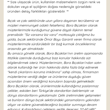
** Size ulaşacak ürün, kullanılan malzemelerin özgün renk ve
dokuları veya el işçiliğinin doğası nedeniyle görseldeki
üründen detay farklılıkları gösterebilir. **
Bıçak ve çakı sektöründe uzun yıllara dayanan tecrübemiz ve
müşteri memnuniyeti odaklı felsefemiz, Bora Bıçakları olarak
müşterilerimizle kurduğumuz güvene dayalı ilişkinin temel
prensibidir. "Siz varsanız biz varız” mottosuyla çıktığımız bu
yolda, bıçak sektöründe Ömür Boyu Garanti veren firma olarak
müşterilerimizle sürdürülebilir bir bağ kurmak önceliklerimiz
arasında yer almaktadır.
Bu amaca yönelik olarak, Bora Bıçakları’nın üretim aşamasında
titizlikle üzerinde durduğumuz bazı konular hakkında sizi
bilgilendirmek isteriz. Müşterilerimizin, Bora Bıçakları’ndan satın
alarak kullandığı her ürün hakkında daha fazla bilgi edinerek
"kendi çıkarlarını koruma imkânına” sahip olması, firmamızın
müşterilerine verdiği değer ve ürünlerine duyduğu güven
açısından önem verdiğimiz konuların başında gelmektedir.
Bora Bıçakları olarak, ürünlerimizde kullandığımız paslanmaz
çelikler, eskiden beri Türkiye’de standartları belirlemiştir ve
dünya standartlarını yakalamıştır. Çelik üretimindeki gelişmeleri
ve bunların dünya bıçak sektöründeki yansımalarını yakından
izliyor ve sizlere güvenebileceğiniz bıçaklar sunmaya devam
ediyoruz. Kullandığımız çeliklerin sertlik derecesi, 57-60 HRC