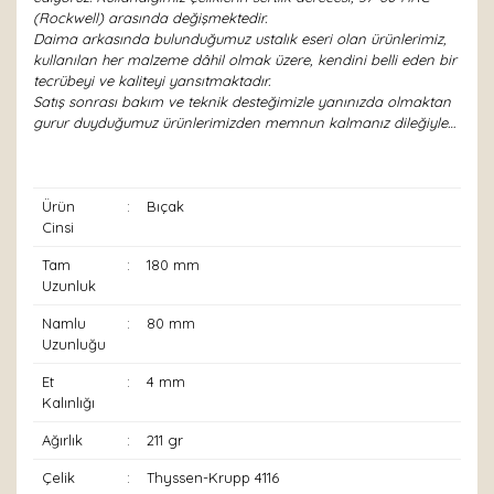
(Rockwell) arasında değişmektedir.
Daima arkasında bulunduğumuz ustalık eseri olan ürünlerimiz,
kullanılan her malzeme dâhil olmak üzere, kendini belli eden bir
tecrübeyi ve kaliteyi yansıtmaktadır.
Satış sonrası bakım ve teknik desteğimizle yanınızda olmaktan
gurur duyduğumuz ürünlerimizden memnun kalmanız dileğiyle…
Ürün
:
Bıçak
Cinsi
Tam
:
180 mm
Uzunluk
Namlu
:
80 mm
Uzunluğu
Et
:
4 mm
Kalınlığı
Ağırlık
:
211 gr
Çelik
:
Thyssen-Krupp 4116