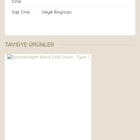
Cinsi
Sap Cinsi
:
Geyik Boynuzu
Bu ürünün fiyat bilgisi, resim, ürün açıklamalarında ve
diğer konularda yetersiz gördüğünüz noktaları öneri
Bu ürüne ilk yorumu siz yapın!
TAVSİYE ÜRÜNLER
formunu kullanarak tarafımıza iletebilirsiniz.
Görüş ve önerileriniz için teşekkür ederiz.
Yorum Yaz
Ürün resmi kalitesiz, bozuk veya görüntülenemiyor.
Ürün açıklamasında eksik bilgiler bulunuyor.
Ürün bilgilerinde hatalar bulunuyor.
Ürün fiyatı diğer sitelerden daha pahalı.
Bu ürüne benzer farklı alternatifler olmalı.