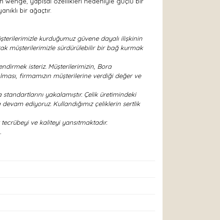
n wenge, yapısal özellikleri nedeniyle güçlü bir
ıklı bir ağaçtır.
terilerimizle kurduğumuz güvene dayalı ilişkinin
ak müşterilerimizle sürdürülebilir bir bağ kurmak
ndirmek isteriz. Müşterilerimizin, Bora
lması, firmamızın müşterilerine verdiği değer ve
 standartlarını yakalamıştır. Çelik üretimindeki
devam ediyoruz. Kullandığımız çeliklerin sertlik
tecrübeyi ve kaliteyi yansıtmaktadır.
…