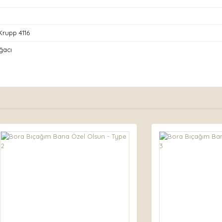
rupp 4116
ğacı
nda ve diğer konularda yetersiz gördüğünüz noktaları öneri formunu kullan
Bu ürüne ilk yorumu siz yapın!
.
Yorum Yaz