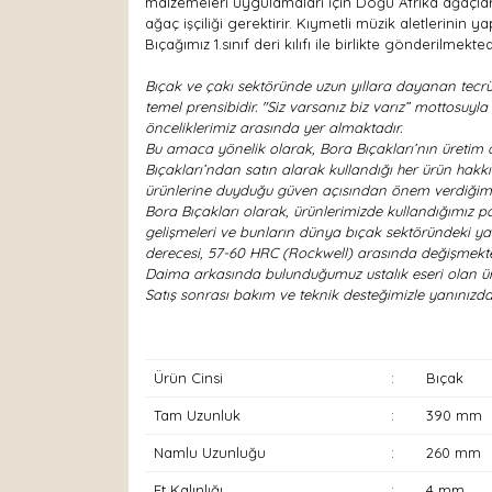
malzemeleri uygulamaları için Doğu Afrika ağaçları 
ağaç işçiliği gerektirir. Kıymetli müzik aletlerin
Bıçağımız 1.sınıf deri kılıfı ile birlikte gönderilmekted
Bıçak ve çakı sektöründe uzun yıllara dayanan tecrü
temel prensibidir. "Siz varsanız biz varız” mottosuy
önceliklerimiz arasında yer almaktadır.
Bu amaca yönelik olarak, Bora Bıçakları’nın üretim a
Bıçakları’ndan satın alarak kullandığı her ürün hakk
ürünlerine duyduğu güven açısından önem verdiğimi
Bora Bıçakları olarak, ürünlerimizde kullandığımız pas
gelişmeleri ve bunların dünya bıçak sektöründeki yan
derecesi, 57-60 HRC (Rockwell) arasında değişmekte
Daima arkasında bulunduğumuz ustalık eseri olan ürün
Satış sonrası bakım ve teknik desteğimizle yanını
Ürün Cinsi
:
Bıçak
Tam Uzunluk
:
390 mm
Namlu Uzunluğu
:
260 mm
Et Kalınlığı
:
4 mm