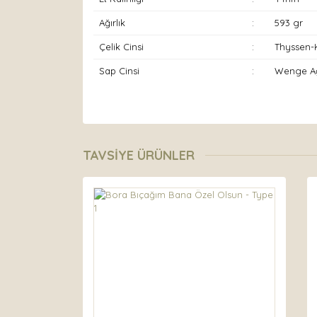
Ağırlık
:
593 gr
Çelik Cinsi
:
Thyssen-K
Sap Cinsi
:
Wenge A
Bu ürünün fiyat bilgisi, resim, ürün açıklamaları
Görüş ve önerileriniz için teşekkür ederiz.
TAVSİYE ÜRÜNLER
Ürün resmi kalitesiz, bozuk veya görüntülenemiyor
Ürün açıklamasında eksik bilgiler bulunuyor.
Ürün bilgilerinde hatalar bulunuyor.
Ürün fiyatı diğer sitelerden daha pahalı.
Bu ürüne benzer farklı alternatifler olmalı.