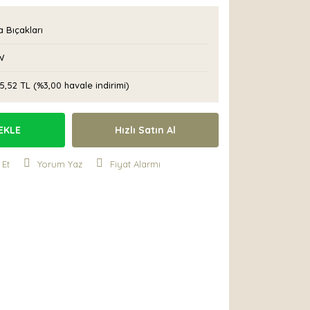
 Bıçakları
W
5,52 TL (%3,00 havale indirimi)
EKLE
Hızlı Satın Al
 Et
Yorum Yaz
Fiyat Alarmı