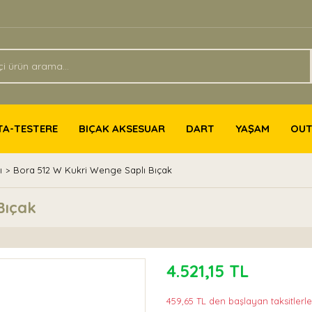
TA-TESTERE
BIÇAK AKSESUAR
DART
YAŞAM
OU
ı
Bora 512 W Kukri Wenge Saplı Bıçak
Bıçak
4.521,15 TL
459,65 TL den başlayan taksitlerle