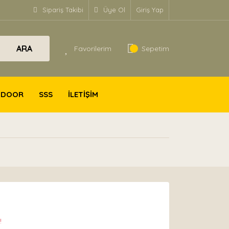
Sipariş Takibi
Üye Ol
Giriş Yap
ARA
Favorilerim
Sepetim
TDOOR
SSS
İLETİŞİM
!