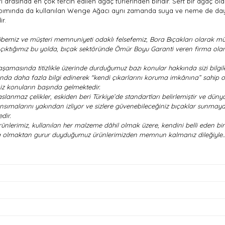
arasında en çok tercih edilen ağaç türlerinden biridir. Sert bir ağaç ola
in yapımında da kullanılan Wenge Ağacı aynı zamanda suya ve neme de dayan
ir.
bemiz ve müşteri memnuniyeti odaklı felsefemiz, Bora Bıçakları olarak müş
la çıktığımız bu yolda, bıçak sektöründe Ömür Boyu Garanti veren firma olar
şamasında titizlikle üzerinde durduğumuz bazı konular hakkında sizi bilgile
ında daha fazla bilgi edinerek "kendi çıkarlarını koruma imkânına” sahip o
z konuların başında gelmektedir.
lanmaz çelikler, eskiden beri Türkiye’de standartları belirlemiştir ve dünya
sımalarını yakından izliyor ve sizlere güvenebileceğiniz bıçaklar sunmaya 
dir.
lerimiz, kullanılan her malzeme dâhil olmak üzere, kendini belli eden bir 
zda olmaktan gurur duyduğumuz ürünlerimizden memnun kalmanız dileğiyle