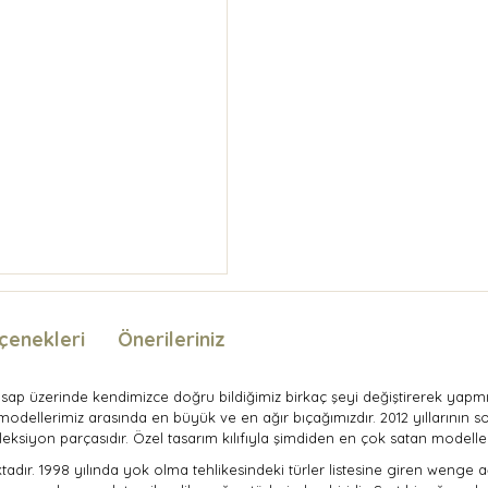
çenekleri
Önerileriniz
k, sap üzerinde kendimizce doğru bildiğimiz birkaç şeyi değiştirerek yap
dellerimiz arasında en büyük ve en ağır bıçağımızdır. 2012 yıllarının s
eksiyon parçasıdır. Özel tasarım kılıfıyla şimdiden en çok satan modeller
r. 1998 yılında yok olma tehlikesindeki türler listesine giren wenge ağa