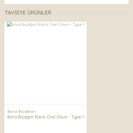
Bu ürünün fiyat bilgisi, resim, ürün açıklamalarında ve
diğer konularda yetersiz gördüğünüz noktaları öneri
Bu ürüne ilk yorumu siz yapın!
TAVSİYE ÜRÜNLER
formunu kullanarak tarafımıza iletebilirsiniz.
Görüş ve önerileriniz için teşekkür ederiz.
Yorum Yaz
Ürün resmi kalitesiz, bozuk veya görüntülenemiyor.
Ürün açıklamasında eksik bilgiler bulunuyor.
Ürün bilgilerinde hatalar bulunuyor.
Ürün fiyatı diğer sitelerden daha pahalı.
Bu ürüne benzer farklı alternatifler olmalı.
Gönder
Bora Bıçakları
Bora Bıçağım Bana Özel Olsun - Type 1