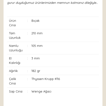
gurur duyduğumuz ürünlerimizden memnun kalmanız dileğiyle…
Ürün
:
Bıçak
Cinsi
Tam
:
210 mm
Uzunluk
Namlu
:
105 mm
Uzunluğu
Et
:
3 mm
Kalınlığı
Ağırlık
:
182 gr
Çelik
:
Thyssen-Krupp 4116
Cinsi
Sap Cinsi
:
Wenge Ağacı