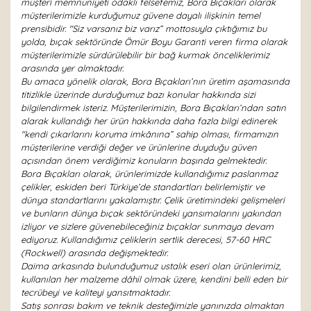
müşteri memnuniyeti odaklı felsefemiz, Bora Bıçakları olarak
müşterilerimizle kurduğumuz güvene dayalı ilişkinin temel
prensibidir. "Siz varsanız biz varız” mottosuyla çıktığımız bu
yolda, bıçak sektöründe Ömür Boyu Garanti veren firma olarak
müşterilerimizle sürdürülebilir bir bağ kurmak önceliklerimiz
arasında yer almaktadır.
Bu amaca yönelik olarak, Bora Bıçakları’nın üretim aşamasında
titizlikle üzerinde durduğumuz bazı konular hakkında sizi
bilgilendirmek isteriz. Müşterilerimizin, Bora Bıçakları’ndan satın
alarak kullandığı her ürün hakkında daha fazla bilgi edinerek
"kendi çıkarlarını koruma imkânına” sahip olması, firmamızın
müşterilerine verdiği değer ve ürünlerine duyduğu güven
açısından önem verdiğimiz konuların başında gelmektedir.
Bora Bıçakları olarak, ürünlerimizde kullandığımız paslanmaz
çelikler, eskiden beri Türkiye’de standartları belirlemiştir ve
dünya standartlarını yakalamıştır. Çelik üretimindeki gelişmeleri
ve bunların dünya bıçak sektöründeki yansımalarını yakından
izliyor ve sizlere güvenebileceğiniz bıçaklar sunmaya devam
ediyoruz. Kullandığımız çeliklerin sertlik derecesi, 57-60 HRC
(Rockwell) arasında değişmektedir.
Daima arkasında bulunduğumuz ustalık eseri olan ürünlerimiz,
kullanılan her malzeme dâhil olmak üzere, kendini belli eden bir
tecrübeyi ve kaliteyi yansıtmaktadır.
Satış sonrası bakım ve teknik desteğimizle yanınızda olmaktan